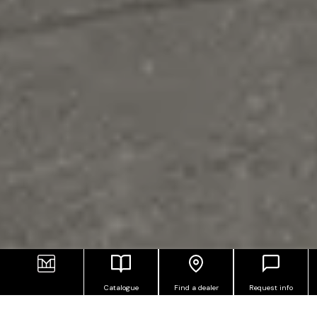
Catalogue
Find a dealer
Request info
ANTI-SLIP OUTDOOR PORCELAIN