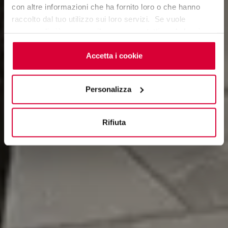
con altre informazioni che ha fornito loro o che hanno
raccolto dal tuo utilizzo sui loro servizi. Se vuole
saperne di più o negare il consenso a tutti o ad alcuni
cookie
clicchi qui
. Il consenso può essere espresso
cliccando sul tasto “Accetta i cookie”. Se non vuole i
Accetta i cookie
cookie di profilazione può negare il consenso sul tasto
“Rifiuta".
Personalizza
Rifiuta