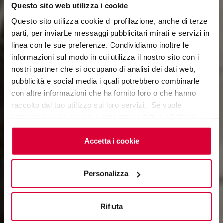
Questo sito web utilizza i cookie
Questo sito utilizza cookie di profilazione, anche di terze
parti, per inviarLe messaggi pubblicitari mirati e servizi in
linea con le sue preferenze. Condividiamo inoltre le
DISCOVERY
informazioni sul modo in cui utilizza il nostro sito con i
nostri partner che si occupano di analisi dei dati web,
ITALIAN TRAILS
pubblicità e social media i quali potrebbero combinarle
con altre informazioni che ha fornito loro o che hanno
raccolto dal tuo utilizzo sui loro servizi. Se vuole
saperne di più o negare il consenso a tutti o ad alcuni
cookie
clicchi qui
. Il consenso può essere espresso
cliccando sul tasto “Accetta i cookie”. Se non vuole i
Accetta i cookie
cookie di profilazione può negare il consenso sul tasto
“Rifiuta".
Personalizza
Rifiuta