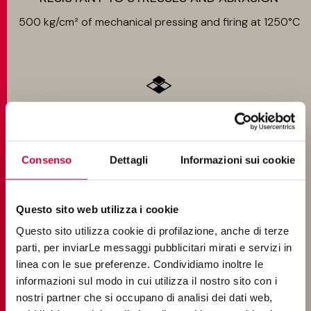
500 kg/cm² of mechanical pressing and firing at 1250°C
EASY TO INSTALL
Ground, single size
Consenso
Dettagli
Informazioni sui cookie
Questo sito web utilizza i cookie
SUITABLE FOR INSPECTION
Questo sito utilizza cookie di profilazione, anche di terze
parti, per inviarLe messaggi pubblicitari mirati e servizi in
For raised or wet-installed floors
linea con le sue preferenze. Condividiamo inoltre le
informazioni sul modo in cui utilizza il nostro sito con i
nostri partner che si occupano di analisi dei dati web,