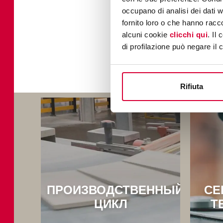
нем есть вода, при т
occupano di analisi dei dati 
повреждается вследств
fornito loro o che hanno racco
увеличением объема вод
alcuni cookie
clicchi qui
. Il
Посмот
di profilazione può negare il 
Rifiuta
ПРОИЗВОДСТВЕННЫЙ
СЕ
ЦИКЛ
Т