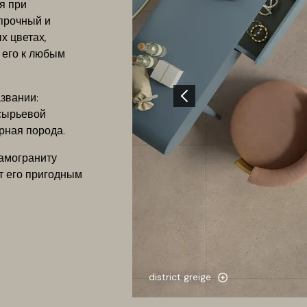
я при
 прочный и
х цветах,
ь его к любым
звании:
 сырьевой
орная порода.
рамограниту
ет его пригодным
district greige