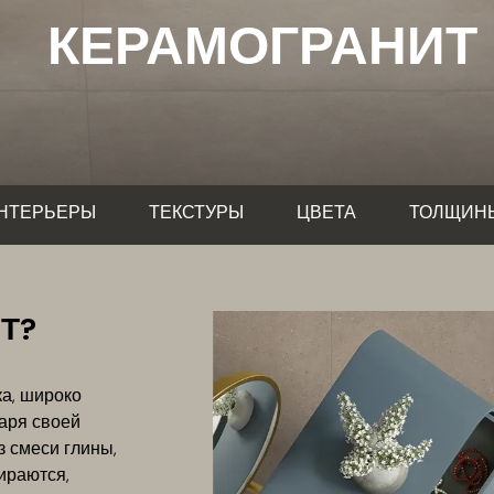
КЕРАМОГРАНИТ
НТЕРЬЕРЫ
ТЕКСТУРЫ
ЦВЕТА
ТОЛЩИН
Т?
а, широко
даря своей
з смеси глины,
ираются,