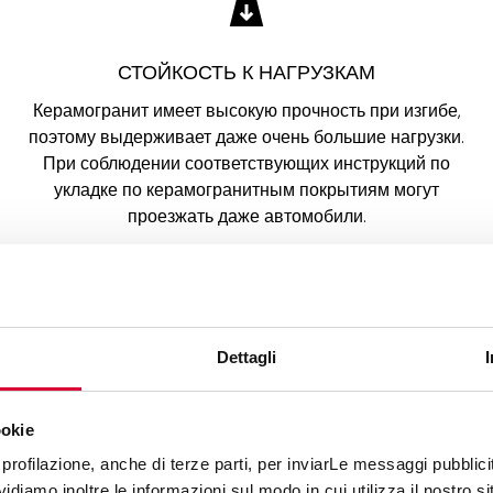
СТОЙКОСТЬ К НАГРУЗКАМ
Керамогранит имеет высокую прочность при изгибе,
поэтому выдерживает даже очень большие нагрузки.
При соблюдении соответствующих инструкций по
укладке по керамогранитным покрытиям могут
проезжать даже автомобили.
Dettagli
ookie
АЯ СТОЙКОСТЬ
ГИГИЕНИ
profilazione, anche di terze parti, per inviarLe messaggi pubblicita
ашны морозы. Даже если не
Плотная непористая пове
diamo inoltre le informazioni sul modo in cui utilizza il nostro sit