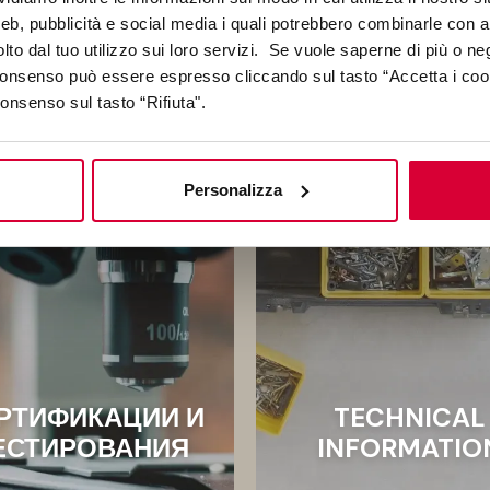
емпературе ниже 0°C он не
оседанию и развитию г
web, pubblicità e social media i quali potrebbero combinarle con a
ие напряжений, связанных с
Посмотрит
lto dal tuo utilizzo sui loro servizi. Se vuole saperne di più o ne
ы в результате замерзания.
 consenso può essere espresso cliccando sul tasto “Accetta i coo
рите видео
consenso sul tasto “Rifiuta".
Personalizza
РТИФИКАЦИИ И
TECHNICAL
ЕСТИРОВАНИЯ
INFORMATIO