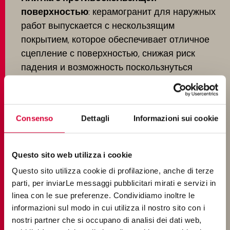
поверхностью
: керамогранит для наружных
работ выпускается с нескользящим
покрытием, которое обеспечивает отличное
сцепление с поверхностью, снижая риск
падения и возможность поскользнуться
Цветостойкость
: под воздействием
ультрафиолетовых лучей цвет многих
материалов тускнеет. Однако керамогранит
Consenso
Dettagli
Informazioni sui cookie
сохраняет свой блеск и цветостойкость даже
после многих лет воздействия прямых
солнечных лучей.
Questo sito web utilizza i cookie
Простота ухода
: непористая поверхность
Questo sito utilizza cookie di profilazione, anche di terze
керамогранита препятствует накоплению
parti, per inviarLe messaggi pubblicitari mirati e servizi in
грязи и размножению плесени и бактерий, что
linea con le sue preferenze. Condividiamo inoltre le
делает уборку быстрой и легкой, без
informazioni sul modo in cui utilizza il nostro sito con i
nostri partner che si occupano di analisi dei dati web,
использования агрессивных химических