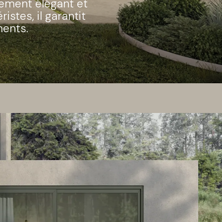
nement élégant et
istes, il garantit
ments.