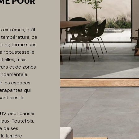
ME POUR
 extrêmes, qu'il
 température, ce
 long terme sans
Sa robustesse le
ielles, mais
ieurs et de zones
fondamentale.
ur les espaces
dérapantes qui
nt ainsi le
s UV peut causer
aux. Toutefois,
té de ses
la lumière