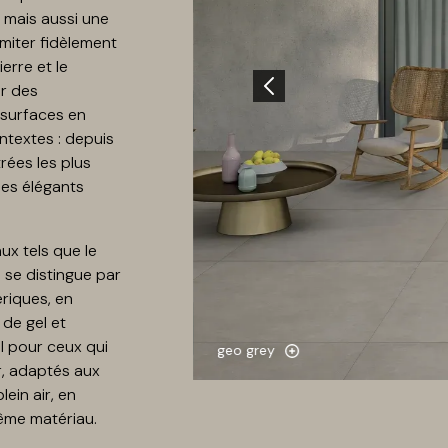
, mais aussi une
imiter fidèlement
ierre et le
er des
 surfaces en
ntextes : depuis
rées les plus
les élégants
ux tels que le
s se distingue par
riques, en
de gel et
al pour ceux qui
geo grey
r, adaptés aux
ein air, en
même matériau.