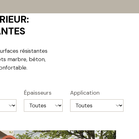
RIEUR:
ANTES
urfaces résistantes
fets marbre, béton,
onfortable.
Épaisseurs
Application