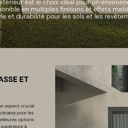
xtérieur est le choix idéal pour un environ
ponible en multiples finitions et effets matiér
yle et durabilité pour les sols et les revête
ASSE ET
un aspect crucial
 cérame
pour les
illeures options
 supérieure à