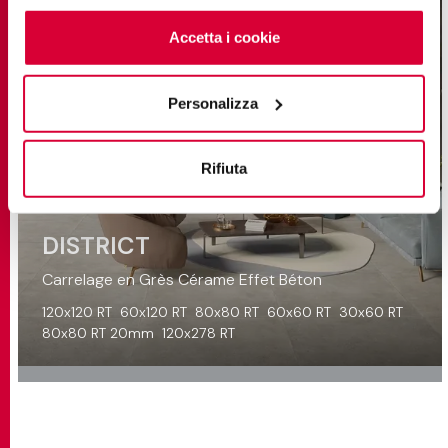
cookie
clicchi qui
. Il consenso può essere espresso
cliccando sul tasto “Accetta i cookie”. Se non vuole i
Accetta i cookie
cookie di profilazione può negare il consenso sul tasto
“Rifiuta".
Personalizza
Rifiuta
DISTRICT
Carrelage en Grès Cérame Effet Béton
120x120 RT
60x120 RT
80x80 RT
60x60 RT
30x60 RT
80x80 RT 20mm
120x278 RT