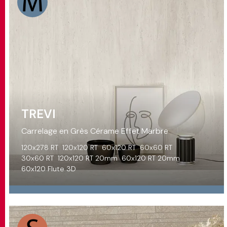
TREVI
Carrelage en Grès Cérame Effet Marbre
120x278 RT
120x120 RT
60x120 RT
60x60 RT
30x60 RT
120x120 RT 20mm
60x120 RT 20mm
60x120 Flute 3D