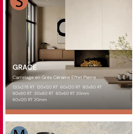
GRACE
Carrelage en Grès Cérame Effet Pierre
120x278 RT
120x120 RT
60x120 RT
80x80 RT
60x60 RT
30x60 RT
60x60 RT 20mm
60x120 RT 20mm