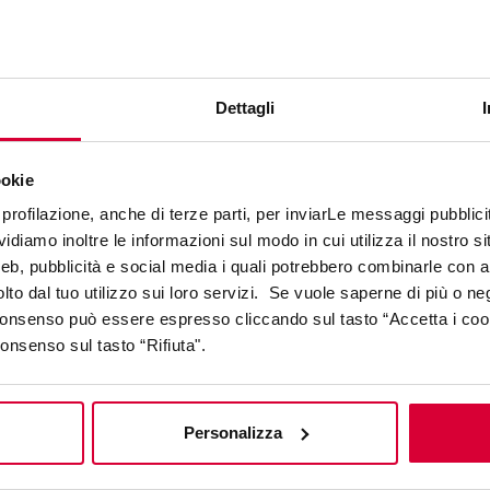
Dettagli
CÉRAME : CONCEVEZ VOTRE 
ookie
profilazione, anche di terze parti, per inviarLe messaggi pubblicita
 solutions qui pourraient satisfaire vos idées de desig
diamo inoltre le informazioni sul modo in cui utilizza il nostro sit
ls et revêtements et commencez à concevoir vos espac
web, pubblicità e social media i quali potrebbero combinarle con a
raffinement.
lto dal tuo utilizzo sui loro servizi. Se vuole saperne di più o ne
 consenso può essere espresso cliccando sul tasto “Accetta i coo
consenso sul tasto “Rifiuta".
Personalizza
NEMENTS
COULEURS