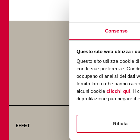
Consenso
GRÈS 
Questo sito web utilizza i c
Questo sito utilizza cookie di 
Keope propose diverses
con le sue preferenze. Condivi
propositions de so
occupano di analisi dei dati 
fornito loro o che hanno racco
alcuni cookie
clicchi qui
. Il
di profilazione può negare il 
Rifiuta
EFFET
ENVIRON