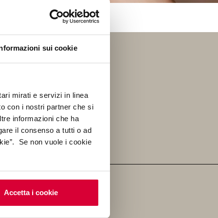
Informazioni sui cookie
ESPACE
ri mirati e servizi in linea
n. Découvrez toutes nos
o con i nostri partner che si
es avec élégance et
ltre informazioni che ha
gare il consenso a tutti o ad
kie”. Se non vuole i cookie
Accetta i cookie
EN ÉVIDENCE