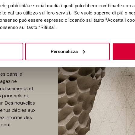
gazine carrelage.
web, pubblicità e social media i quali potrebbero combinarle con a
lto dal tuo utilizzo sui loro servizi. Se vuole saperne di più o ne
 consenso può essere espresso cliccando sul tasto “Accetta i coo
consenso sul tasto “Rifiuta".
S DU
Personalizza
es dans le
magazine
ondissements et
s pour sols et
ur. Des nouvelles
ntenus dédiés aux
tez informé des
 peut