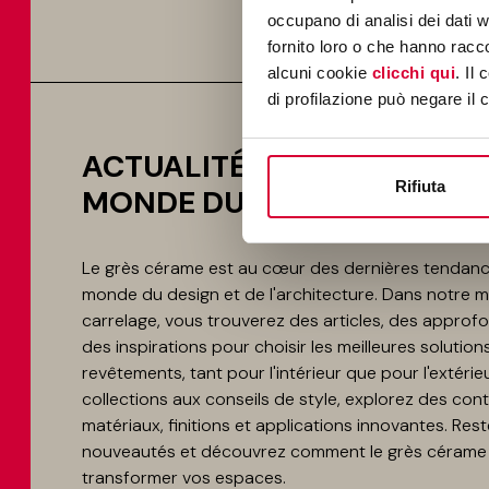
inspirer par notre ma
occupano di analisi dei dati 
fornito loro o che hanno racco
alcuni cookie
clicchi qui
. Il
di profilazione può negare il 
ACTUALITÉS ET TENDANCE
Rifiuta
MONDE DU GRÈS CÉRAME
Le grès cérame est au cœur des dernières tendanc
monde du design et de l'architecture. Dans notre 
carrelage, vous trouverez des articles, des approf
des inspirations pour choisir les meilleures solution
revêtements, tant pour l'intérieur que pour l'extérie
collections aux conseils de style, explorez des co
matériaux, finitions et applications innovantes. Res
nouveautés et découvrez comment le grès cérame
transformer vos espaces.