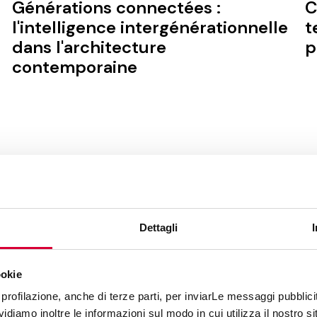
Générations connectées :
C
l'intelligence intergénérationnelle
t
dans l'architecture
p
contemporaine
MONTRE PLUS
Dettagli
EZ LES ARTICLES DE NOTRE M
ookie
es nouveautés sur le grès cérame : tendances, projets, idées 
profilazione, anche di terze parti, per inviarLe messaggi pubblicita
r les sols et revêtements. Restez à jour sur les innovations 
diamo inoltre le informazioni sul modo in cui utilizza il nostro sit