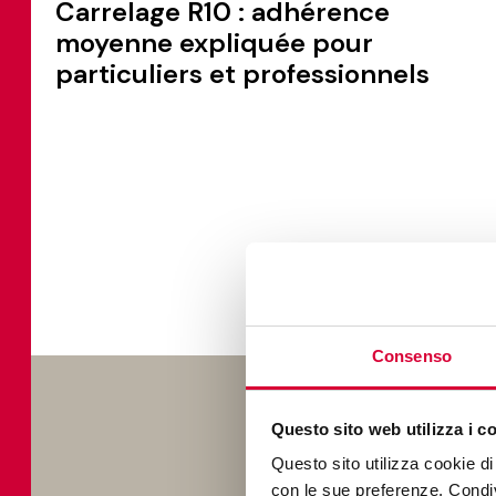
Carrelage R10 : adhérence
moyenne expliquée pour
particuliers et professionnels
Consenso
EXPLOR
Questo sito web utilizza i c
Découvrez les dernièr
Questo sito utilizza cookie di 
approfondissements su
con le sue preferenze. Condivi