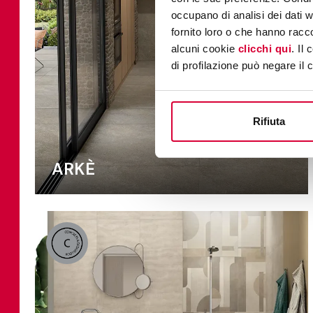
occupano di analisi dei dati 
fornito loro o che hanno racco
alcuni cookie
clicchi qui
. Il
di profilazione può negare il 
Rifiuta
ARKÈ