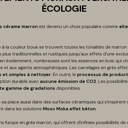
ÉCOLOGIE
ès cérame marron
est devenu un choix populaire comme
alt
e à la couleur boue se trouvent toutes les tonalités de marron 
s plus traditionnelles et rustiques jusqu'aux effets d'une exclus
ien évidemment, nombreuses sont les essences en bois qui c
ière et aux agents atmosphériques. Les carrelages en grès effet
s et simples à nettoyer
. En outre, le
processus de product
option durable avec
aucune émission de CO2
. Les possibilit
te gamme de gradations
disponibles.
 sa place aussi dans des surfaces céramiques qui s'inspirent 
t dans les solutions
Moov Moka effet béton
.
ns Keope en grès marron, qui offrent d'infinies possibilités de 