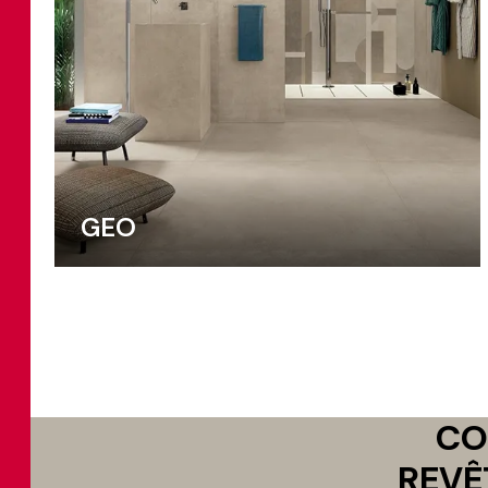
GEO
CO
REVÊ