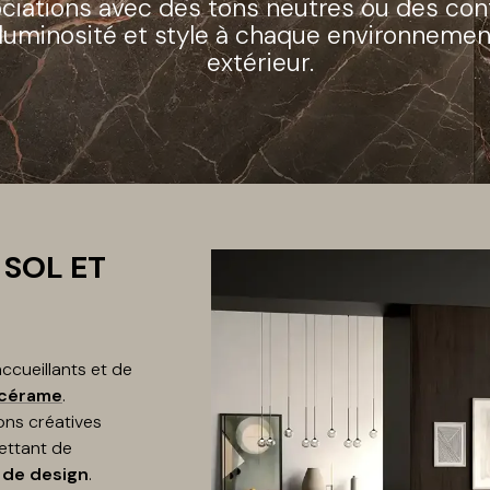
ciations avec des tons neutres ou des con
 luminosité et style à chaque environnement
extérieur.
SOL ET
cueillants et de
 cérame
.
ns créatives
ettant de
s de design
.