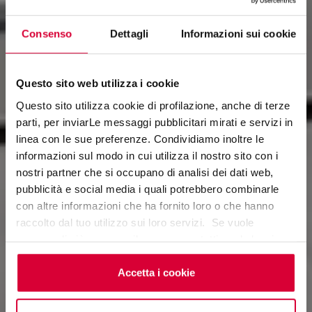
Consenso
Dettagli
Informazioni sui cookie
Questo sito web utilizza i cookie
Questo sito utilizza cookie di profilazione, anche di terze
parti, per inviarLe messaggi pubblicitari mirati e servizi in
linea con le sue preferenze. Condividiamo inoltre le
UBIK
informazioni sul modo in cui utilizza il nostro sito con i
nostri partner che si occupano di analisi dei dati web,
Designing Depth
pubblicità e social media i quali potrebbero combinarle
con altre informazioni che ha fornito loro o che hanno
raccolto dal tuo utilizzo sui loro servizi. Se vuole
saperne di più o negare il consenso a tutti o ad alcuni
cookie
clicchi qui
. Il consenso può essere espresso
cliccando sul tasto “Accetta i cookie”. Se non vuole i
Accetta i cookie
cookie di profilazione può negare il consenso sul tasto
“Rifiuta".