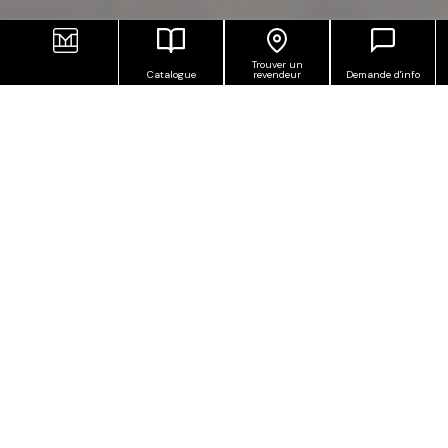
Trouver un
Catalogue
revendeur
Demande d'info
Ubik déploie un effet ardoise modelé en fonction
du sens et des nuances des veines de la roche. Le
rythme graphique reproduit les crevasses
naturelles et des consistances différentes,
profondes, d’une brillance presque métallique. La
force équilibrée de la ligne stimule des projets
d’avant-garde mais sans excès, sous le signe du
confort intérieur et extérieur.