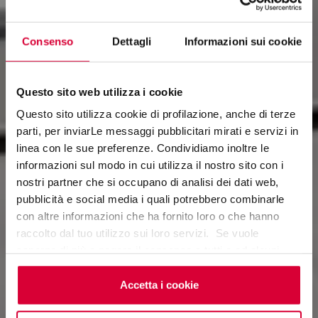
Consenso
Dettagli
Informazioni sui cookie
Questo sito web utilizza i cookie
Questo sito utilizza cookie di profilazione, anche di terze
parti, per inviarLe messaggi pubblicitari mirati e servizi in
linea con le sue preferenze. Condividiamo inoltre le
UBIK
informazioni sul modo in cui utilizza il nostro sito con i
nostri partner che si occupano di analisi dei dati web,
Designing Depth
pubblicità e social media i quali potrebbero combinarle
con altre informazioni che ha fornito loro o che hanno
raccolto dal tuo utilizzo sui loro servizi. Se vuole
saperne di più o negare il consenso a tutti o ad alcuni
cookie
clicchi qui
. Il consenso può essere espresso
cliccando sul tasto “Accetta i cookie”. Se non vuole i
Accetta i cookie
cookie di profilazione può negare il consenso sul tasto