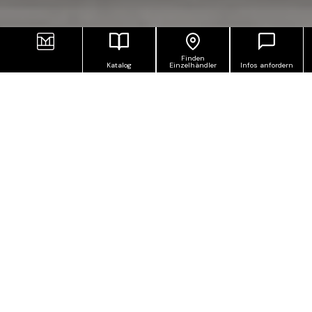
Finden
Katalog
Einzelhändler
Infos anfordern
FEINSTEINZEUG IN SCHIEFER-
OPTIK, EINE AUSGEWOGENE STÄRKE
Ubik rühmt sich einer Schieferoptik, die die Linien
und Schattierungen der Felsadern nachahmt. Der
grafische Rhythmus gibt natürliche Risse und
unterschiedliche, tiefe Texturen von fast
metallischem Glanz wieder. Die ausgewogene Stärke
der Linie stimuliert innovative Projekte ohne
überschwänglich zu wirken und wird dem Komfort
indoor und outdoor gerecht.