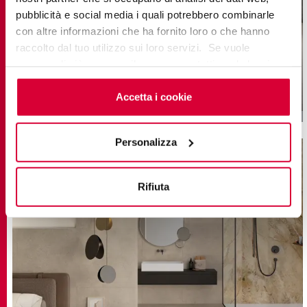
pubblicità e social media i quali potrebbero combinarle
con altre informazioni che ha fornito loro o che hanno
STREET
raccolto dal tuo utilizzo sui loro servizi. Se vuole
saperne di più o negare il consenso a tutti o ad alcuni
Feinsteinzeug mit Zementoptik
cookie
clicchi qui
. Il consenso può essere espresso
22,5x45,3
cliccando sul tasto “Accetta i cookie”. Se non vuole i
Accetta i cookie
cookie di profilazione può negare il consenso sul tasto
“Rifiuta".
Personalizza
Rifiuta