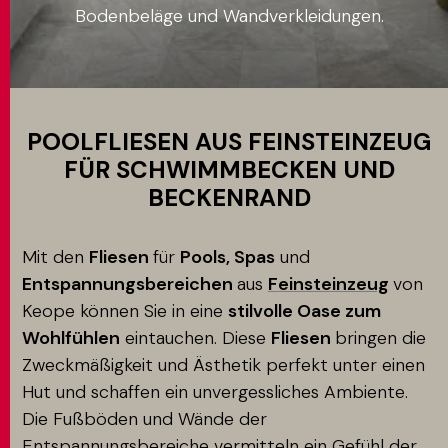
Bodenbeläge und Wandverkleidungen.
Anwendung
MATCH APP
SUCHEN
POOLFLIESEN AUS FEINSTEINZEUG
FÜR SCHWIMMBECKEN UND
BECKENRAND
RESERVIERTER BEREICH
Mit den
Fliesen
für
Pools, Spas
und
Entspannungsbereichen
aus
Feinsteinzeug
von
Keope können Sie in eine
stilvolle Oase zum
Wohlfühlen
eintauchen. Diese
Fliesen
bringen die
Zweckmäßigkeit und Ästhetik perfekt unter einen
Hut und schaffen ein unvergessliches Ambiente.
Die Fußböden und Wände der
Entspannungsbereiche vermitteln ein Gefühl der