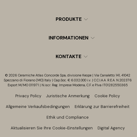
PRODUKTE
INFORMATIONEN
KONTAKTE
© 2026 Ceramiche Atlas Concorde Spa, divisione Keope | Via Canaletto 141, 41042
Spezzano di Fiorano (MO) Italy | Cap.Soc. € 6.032.000 i.v. | C.C.I.A.A. R.E.A. N.202376
Export M/MO 011971 | N.iscr. Reg. Imprese Modena, C.F. e P.Iva IT01282550365
Privacy Policy
Juristische Anmerkung
Cookie Policy
Allgemeine Verkaufsbedingungen
Erklärung zur Barrierefreiheit
Ethik und Compliance
Aktualisieren Sie Ihre Cookie-Einstellungen
Digital Agency