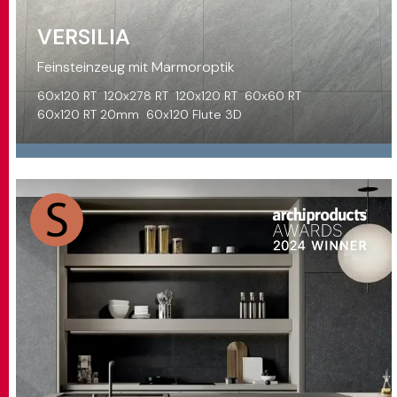
VERSILIA
Feinsteinzeug mit Marmoroptik
60x120 RT
120x278 RT
120x120 RT
60x60 RT
60x120 RT 20mm
60x120 Flute 3D