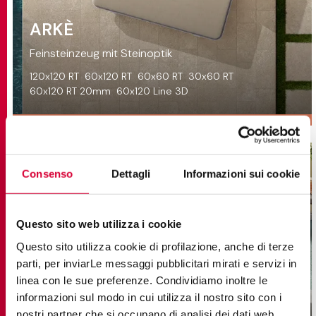
ARKÈ
Feinsteinzeug mit Steinoptik
120x120 RT
60x120 RT
60x60 RT
30x60 RT
60x120 RT 20mm
60x120 Line 3D
Consenso
Dettagli
Informazioni sui cookie
Questo sito web utilizza i cookie
Questo sito utilizza cookie di profilazione, anche di terze
parti, per inviarLe messaggi pubblicitari mirati e servizi in
linea con le sue preferenze. Condividiamo inoltre le
informazioni sul modo in cui utilizza il nostro sito con i
nostri partner che si occupano di analisi dei dati web,