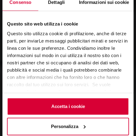
Consenso
Dettagli
Informazioni sui cookie
Questo sito web utilizza i cookie
Questo sito utilizza cookie di profilazione, anche di terze
parti, per inviarLe messaggi pubblicitari mirati e servizi in
linea con le sue preferenze. Condividiamo inoltre le
LAVICA
informazioni sul modo in cui utilizza il nostro sito con i
nostri partner che si occupano di analisi dei dati web,
Born from Fire
pubblicità e social media i quali potrebbero combinarle
con altre informazioni che ha fornito loro o che hanno
raccolto dal tuo utilizzo sui loro servizi. Se vuole
saperne di più o negare il consenso a tutti o ad alcuni
cookie
clicchi qui
. Il consenso può essere espresso
cliccando sul tasto “Accetta i cookie”. Se non vuole i
Accetta i cookie
cookie di profilazione può negare il consenso sul tasto
“Rifiuta".
Personalizza