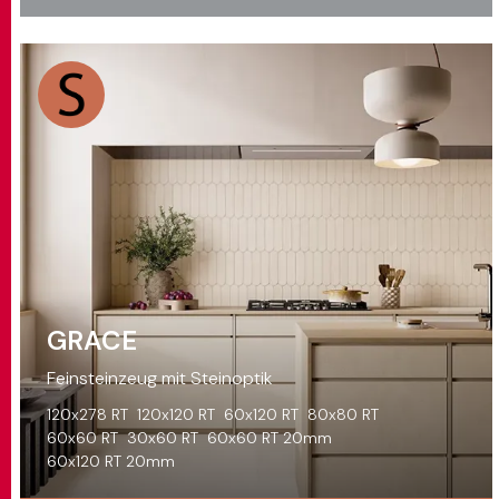
GRACE
Feinsteinzeug mit Steinoptik
120x278 RT
120x120 RT
60x120 RT
80x80 RT
60x60 RT
30x60 RT
60x60 RT 20mm
60x120 RT 20mm