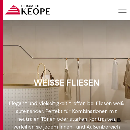
Effekt
Ambiente
PROJEKTE
Farbe
Weiss
WEISSE FLIESEN
Formate
MAGAZINE
Eleganz und Vielseitigkeit treffen bei Fliesen weiß
aufeinander. Perfekt für Kombinationen mit
Stärken
neutralen Tönen oder starken Kontrasten,
KONTAKTE
verleihen sie jedem Innen- und Außenbereich