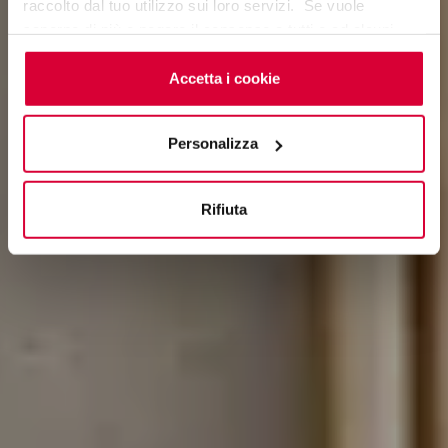
raccolto dal tuo utilizzo sui loro servizi. Se vuole
saperne di più o negare il consenso a tutti o ad alcuni
cookie
clicchi qui
. Il consenso può essere espresso
cliccando sul tasto “Accetta i cookie”. Se non vuole i
Accetta i cookie
cookie di profilazione può negare il consenso sul tasto
“Rifiuta".
Personalizza
Rifiuta