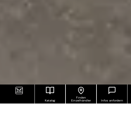
Finden
Katalog
Einzelhändler
Infos anfordern
A SUNNY DAY IN ROME
Als Material, das die Jahrhunderte mit lässiger