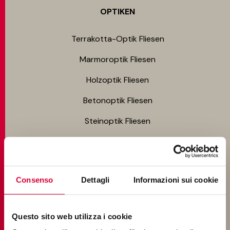
OPTIKEN
Terrakotta-Optik Fliesen
Marmoroptik Fliesen
Holzoptik Fliesen
Betonoptik Fliesen
Steinoptik Fliesen
Harzoptik Fliesen
UMGEBUNGEN
Consenso
Dettagli
Informazioni sui cookie
Badfliesen
Questo sito web utilizza i cookie
Küchenfliesen