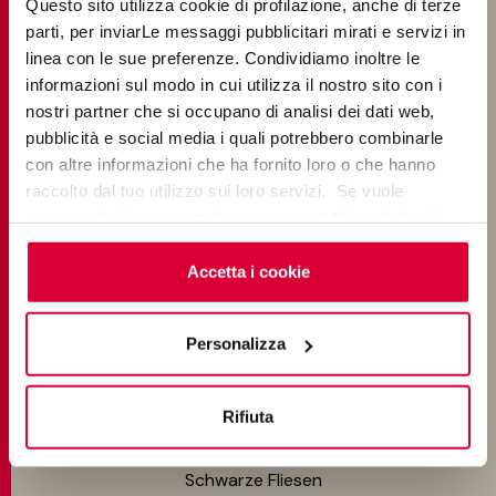
Questo sito utilizza cookie di profilazione, anche di terze
parti, per inviarLe messaggi pubblicitari mirati e servizi in
Wohnzimmerfliesen
linea con le sue preferenze. Condividiamo inoltre le
Schlafzimmerflisen
informazioni sul modo in cui utilizza il nostro sito con i
nostri partner che si occupano di analisi dei dati web,
Terrassenplatten
pubblicità e social media i quali potrebbero combinarle
con altre informazioni che ha fornito loro o che hanno
Pool Fliesen
raccolto dal tuo utilizzo sui loro servizi. Se vuole
saperne di più o negare il consenso a tutti o ad alcuni
FARBEN
cookie
clicchi qui
. Il consenso può essere espresso
cliccando sul tasto “Accetta i cookie”. Se non vuole i
Accetta i cookie
cookie di profilazione può negare il consenso sul tasto
Graue Fliesen
“Rifiuta".
Personalizza
Dunkelgraue Fliesen
Beige Fliesen
Rifiuta
Weiße Fliesen
Schwarze Fliesen