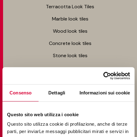
Terracotta Look Tiles
Marble look tiles
Wood look tiles
Concrete look tiles
Stone look tiles
ENVIRONMENTS
Bathroom tiles
Consenso
Dettagli
Informazioni sui cookie
Kitchen tiles
Questo sito web utilizza i cookie
Living room tiles
Questo sito utilizza cookie di profilazione, anche di terze
Bedroom tiles
parti, per inviarLe messaggi pubblicitari mirati e servizi in