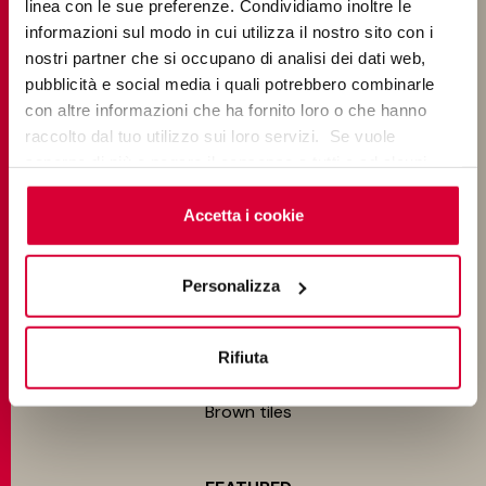
linea con le sue preferenze. Condividiamo inoltre le
Outdoor tiles
informazioni sul modo in cui utilizza il nostro sito con i
nostri partner che si occupano di analisi dei dati web,
Swimming pool tiles
pubblicità e social media i quali potrebbero combinarle
con altre informazioni che ha fornito loro o che hanno
COLOURS
raccolto dal tuo utilizzo sui loro servizi. Se vuole
saperne di più o negare il consenso a tutti o ad alcuni
cookie
clicchi qui
. Il consenso può essere espresso
Light grey tiles
cliccando sul tasto “Accetta i cookie”. Se non vuole i
Accetta i cookie
Dark grey tiles
cookie di profilazione può negare il consenso sul tasto
“Rifiuta".
Beige tiles
Personalizza
White tiles
Rifiuta
Black tiles
Brown tiles