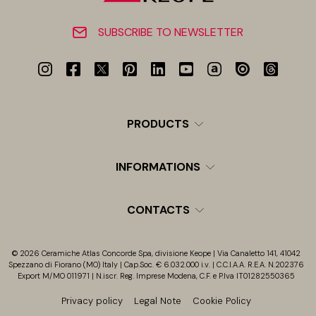
SUBSCRIBE TO NEWSLETTER
PRODUCTS
INFORMATIONS
CONTACTS
© 2026 Ceramiche Atlas Concorde Spa, divisione Keope | Via Canaletto 141, 41042
Spezzano di Fiorano (MO) Italy | Cap.Soc. € 6.032.000 i.v. | C.C.I.A.A. R.E.A. N.202376
Export M/MO 011971 | N.iscr. Reg. Imprese Modena, C.F. e P.Iva IT01282550365
Privacy policy
Legal Note
Cookie Policy