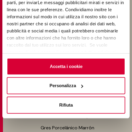
parti, per inviarLe messaggi pubblicitari mirati e servizi in
Baldosas para tu Dormitorio
linea con le sue preferenze. Condividiamo inoltre le
informazioni sul modo in cui utilizza il nostro sito con i
Gres Porcelánico para Exteriores
nostri partner che si occupano di analisi dei dati web,
pubblicità e social media i quali potrebbero combinarle
Baldosas para Piscinas
con altre informazioni che ha fornito loro o che hanno
raccolto dal tuo utilizzo sui loro servizi. Se vuole
saperne di più o negare il consenso a tutti o ad alcuni
COLORES
cookie
clicchi qui
. Il consenso può essere espresso
cliccando sul tasto “Accetta i cookie”. Se non vuole i
Accetta i cookie
Gres Porcelánico Gris Claro
cookie di profilazione può negare il consenso sul tasto
Gres Porcelánico Gris Oscuro
“Rifiuta".
Personalizza
Gres Porcelánico Beige
Gres Porcelánico Blanco
Rifiuta
Gres Porcelánico Negro
Gres Porcelánico Marrón