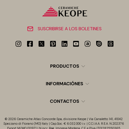
SUSCRIBIRSE A LOS BOLETINES
PRODUCTOS
INFORMACIÓNES
CONTACTOS
© 2026 Ceramiche Atlas Concorde Spa, divisione Keope | Via Canaletto 141, 41042
Spezzano di Fiorano (MO) Italy | Cap.Soc. € 6.032.000 i.v. | C.C.I.A.A. R.E.A. N.202376
Export M/MO 011971 | N.iscr. Reg. Imprese Modena, C.F. e P.Iva IT01282550365