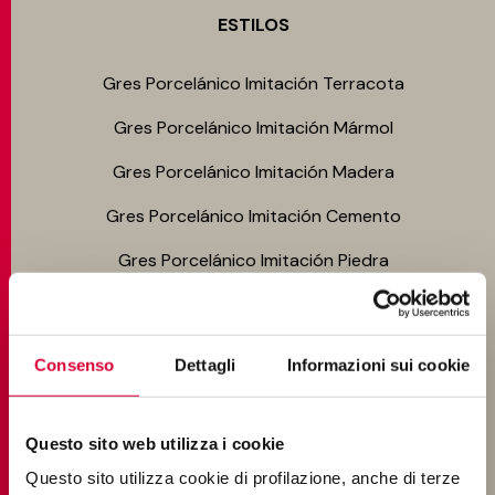
ESTILOS
Gres Porcelánico Imitación Terracota
Gres Porcelánico Imitación Mármol
Gres Porcelánico Imitación Madera
Gres Porcelánico Imitación Cemento
Gres Porcelánico Imitación Piedra
AMBIENTES
Consenso
Dettagli
Informazioni sui cookie
Gres Porcelánico para el Baño
Gres Porcelánico en la Cocina
Questo sito web utilizza i cookie
Questo sito utilizza cookie di profilazione, anche di terze
Gres Porcelánico para el Living