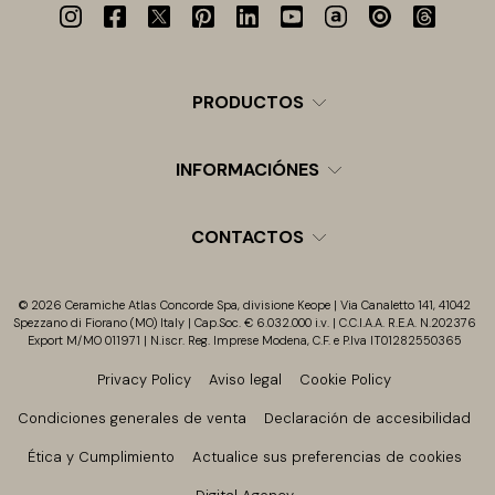
PRODUCTOS
INFORMACIÓNES
CONTACTOS
© 2026 Ceramiche Atlas Concorde Spa, divisione Keope | Via Canaletto 141, 41042
Spezzano di Fiorano (MO) Italy | Cap.Soc. € 6.032.000 i.v. | C.C.I.A.A. R.E.A. N.202376
Export M/MO 011971 | N.iscr. Reg. Imprese Modena, C.F. e P.Iva IT01282550365
Privacy Policy
Aviso legal
Cookie Policy
Condiciones generales de venta
Declaración de accesibilidad
Ética y Cumplimiento
Actualice sus preferencias de cookies