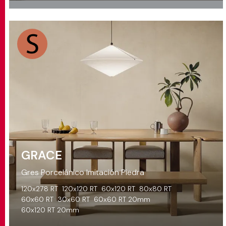
GRACE
Gres Porcelánico Imitación Piedra
120x278 RT
120x120 RT
60x120 RT
80x80 RT
60x60 RT
30x60 RT
60x60 RT 20mm
60x120 RT 20mm