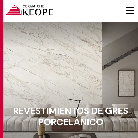
Efecto
Ambiente
PROYECTOS
Color
Formatos
MAGAZINE
REVESTIMIENTOS DE GRES
Espesores
PORCELÁNICO
CONTACTOS
Aplicacione