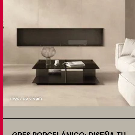
moov up cream
GRES PORCELÁNICO: DISEÑA TU