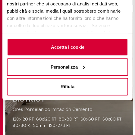
nostri partner che si occupano di analisi dei dati web,
pubblicità e social media i quali potrebbero combinarle
con altre informazioni che ha fornito loro o che hanno
raccolto dal tuo utilizzo sui loro servizi. Se vuole
saperne di più o negare il consenso a tutti o ad alcuni
cookie
clicchi qui
. Il consenso può essere espresso
cliccando sul tasto “Accetta i cookie”. Se non vuole i
Accetta i cookie
cookie di profilazione può negare il consenso sul tasto
“Rifiuta".
Personalizza
Rifiuta
DISTRICT
Gres Porcelánico Imitación Cemento
120x120 RT
60x120 RT
80x80 RT
60x60 RT
30x60 RT
80x80 RT 20mm
120x278 RT