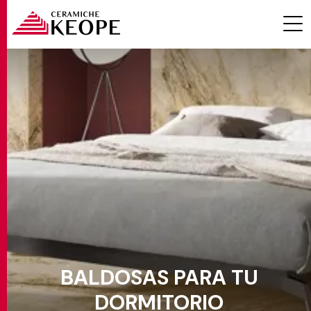
Efecto
Ambiente
PROYECTOS
Dormitorio
Color
Formatos
MAGAZINE
BALDOSAS PARA TU
Espesores
CONTACTOS
DORMITORIO