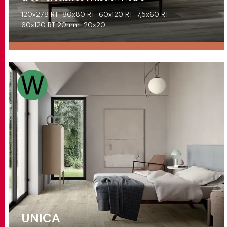
120x278 RT
80x80 RT
60x120 RT
7,5x60 RT
60x120 RT 20mm
20x20
UNICA