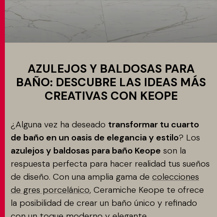
Aplicacione
MATCH APP
BUSCAR
AZULEJOS Y BALDOSAS PARA
BAÑO: DESCUBRE LAS IDEAS MÁS
CREATIVAS CON KEOPE
ÁREA RESERVADA
¿Alguna vez ha deseado
transformar tu cuarto
de baño en un oasis de elegancia y estilo
? Los
azulejos y baldosas para baño Keope
son la
respuesta perfecta para hacer realidad tus sueños
de diseño. Con una amplia gama de
colecciones
de gres porcelánico
, Ceramiche Keope te ofrece
la posibilidad de crear un baño único y refinado
con un toque moderno y elegante.