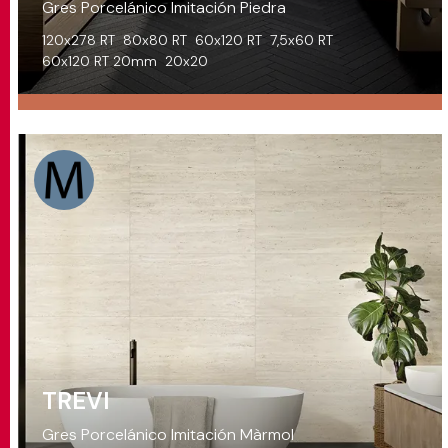
Gres Porcelánico Imitación Piedra
120x278 RT
80x80 RT
60x120 RT
7,5x60 RT
60x120 RT 20mm
20x20
TREVI
Gres Porcelánico Imitación Màrmol