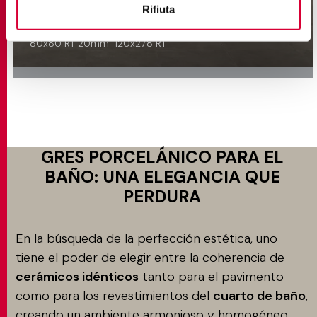
Gres Porcelánico Imitación Cemento
Rifiuta
120x120 RT
60x120 RT
80x80 RT
60x60 RT
30x60 RT
80x80 RT 20mm
120x278 RT
GRES PORCELÁNICO PARA EL
BAÑO: UNA ELEGANCIA QUE
PERDURA
En la búsqueda de la perfección estética, uno
tiene el poder de elegir entre la coherencia de
cerámicos idénticos
tanto para el
pavimento
como para los
revestimientos
del
cuarto de baño
,
creando un ambiente armonioso y homogéneo.