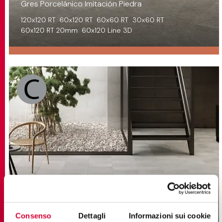
Gres Porcelánico Imitación Piedra
120x120 RT
60x120 RT
60x60 RT
30x60 RT
60x120 RT 20mm
60x120 Line 3D
Consenso
Dettagli
Informazioni sui cookie
STREET