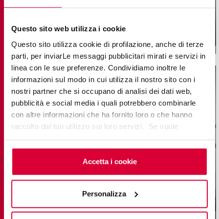
Gres Porcelánico Imitación Cemento
Questo sito web utilizza i cookie
22,5x45,3
Questo sito utilizza cookie di profilazione, anche di terze
parti, per inviarLe messaggi pubblicitari mirati e servizi in
linea con le sue preferenze. Condividiamo inoltre le
informazioni sul modo in cui utilizza il nostro sito con i
nostri partner che si occupano di analisi dei dati web,
pubblicità e social media i quali potrebbero combinarle
con altre informazioni che ha fornito loro o che hanno
raccolto dal tuo utilizzo sui loro servizi. Se vuole
saperne di più o negare il consenso a tutti o ad alcuni
cookie
clicchi qui
. Il consenso può essere espresso
cliccando sul tasto “Accetta i cookie”. Se non vuole i
Accetta i cookie
cookie di profilazione può negare il consenso sul tasto
“Rifiuta".
Personalizza
DISTRICT