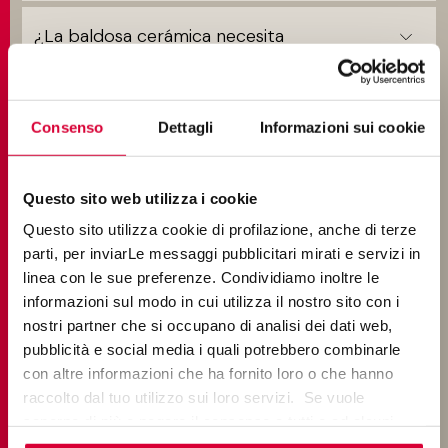
¿La baldosa cerámica necesita
mantenimiento?
Cómo limpiar el grès porcelánico de
Consenso
Dettagli
Informazioni sui cookie
exterior de 20 mm
Questo sito web utilizza i cookie
PUESTA EN OBRA
Questo sito utilizza cookie di profilazione, anche di terze
parti, per inviarLe messaggi pubblicitari mirati e servizi in
linea con le sue preferenze. Condividiamo inoltre le
¿Cómo se coloca el grès porcelánico
informazioni sul modo in cui utilizza il nostro sito con i
Keope?
nostri partner che si occupano di analisi dei dati web,
pubblicità e social media i quali potrebbero combinarle
con altre informazioni che ha fornito loro o che hanno
¿Cuántos tipos de colocación de grès
raccolto dal tuo utilizzo sui loro servizi. Se vuole
porcelánico existen?
saperne di più o negare il consenso a tutti o ad alcuni
cookie
clicchi qui
. Il consenso può essere espresso