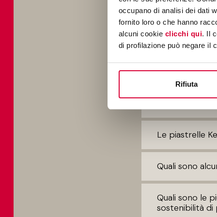
Cosa vuol dire 
occupano di analisi dei dati 
fornito loro o che hanno racco
alcuni cookie
clicchi qui
. Il
di profilazione può negare il 
Rifiuta
La ceramica è 
Le piastrelle 
Quali sono alcu
Quali sono le p
sostenibilità d