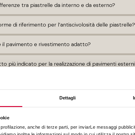
ifferenze tra piastrelle da interno e da esterno?
rme di riferimento per l’antiscivolosità delle piastrelle?
 il pavimento e rivestimento adatto?
tto più indicato per la realizzazione di pavimenti estern
da pavimento si possono adoperare anche come rivesti
Dettagli
 per tono e calibro?
ookie
che un prodotto è "stonalizzato"?
profilazione, anche di terze parti, per inviarLe messaggi pubblicita
diamo inoltre le informazioni sul modo in cui utilizza il nostro sit