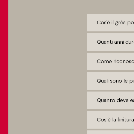
Cos'è il grès p
Quanti anni dur
Come riconosce
Quali sono le pi
Quanto deve es
Cos’è la finitur