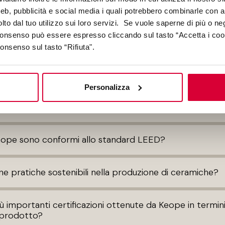
"prodotto rettificato"?
web, pubblicità e social media i quali potrebbero combinarle con a
lto dal tuo utilizzo sui loro servizi. Se vuole saperne di più o ne
 consenso può essere espresso cliccando sul tasto “Accetta i coo
consenso sul tasto “Rifiuta".
KEOPE E L'AMBIENTE
Personalizza
rispettosa dell'ambiente?
Keope sono conformi allo standard LEED?
ne pratiche sostenibili nella produzione di ceramiche?
iù importanti certificazioni ottenute da Keope in termini
i prodotto?