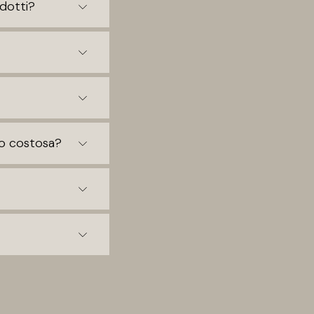
dotti?
no costosa?