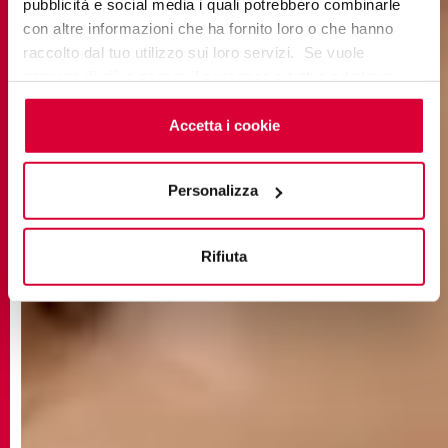
pubblicità e social media i quali potrebbero combinarle
con altre informazioni che ha fornito loro o che hanno
raccolto dal tuo utilizzo sui loro servizi. Se vuole
saperne di più o negare il consenso a tutti o ad alcuni
cookie
clicchi qui
. Il consenso può essere espresso
cliccando sul tasto “Accetta i cookie”. Se non vuole i
Accetta i cookie
cookie di profilazione può negare il consenso sul tasto
“Rifiuta".
Personalizza
Rifiuta