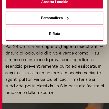
cliccando sul tasto “Accetta i cookie”. Se non vuole i
Accetta i cookie
cookie di profilazione può negare il consenso sul tasto
DETERMINAZIONE DELLA RESISTENZA ALLE
“Rifiuta".
MACCHIE / UNI EN ISO 10545-14
Personalizza
Questo test si esegue sulle superfici di esercizio
delle piastrelle in ceramica per determinarne la
Rifiuta
facilità di rimozione di macchie di diversa origine.
Per 24 ore si mantengono gli agenti macchianti —
tintura di Iodio, olio di oliva e verde cromo — su
almeno 5 campioni di prova con superficie di
esercizio preventivamente pulita ed essiccata. In
seguito, si inizia a rimuovere la macchia mediante
agenti pulitori via via più efficaci. Il materiale si
suddivide poi in classi da 1 a 5 in base alla facilità di
rimozione della macchia.