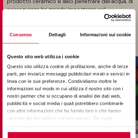
prodotto ceramico si lasci penetrare dall'acqua, di
conseguenza ha grande importanza nel
determinare le qualità meccaniche dei prodotti. Il
gres porcellanato è uno dei materiali meno porosi
in commercio, con un coefficiente di assorbimento
Consenso
Dettagli
Informazioni sui cookie
d'acqua inferiore allo 0,5%.
Questo sito web utilizza i cookie
Questo sito utilizza cookie di profilazione, anche di terze
parti, per inviarLe messaggi pubblicitari mirati e servizi in
linea con le sue preferenze. Condividiamo inoltre le
informazioni sul modo in cui utilizza il nostro sito con i
nostri partner che si occupano di analisi dei dati web,
pubblicità e social media i quali potrebbero combinarle
con altre informazioni che ha fornito loro o che hanno
raccolto dal tuo utilizzo sui loro servizi. Se vuole
saperne di più o negare il consenso a tutti o ad alcuni
cookie
clicchi qui
. Il consenso può essere espresso