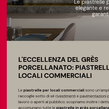
Le piastrelle
elegante e res
garant
L'ECCELLENZA DEL GRÈS
PORCELLANATO: PIASTRELL
LOCALI COMMERCIALI
Le
piastrelle per locali commerciali
sono un’ampi
raccoglie sotto di sé
rivestimenti
e
pavimentazioni
p
lavoro o aperti al pubblico; scopriamo inoltre i detta
accomunano tutte le
piastrelle in grès porcellana