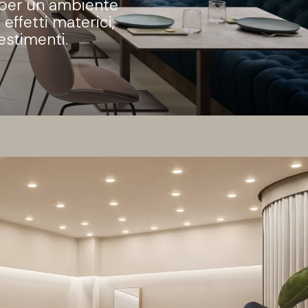
e per un ambiente
 effetti materici,
estimenti.