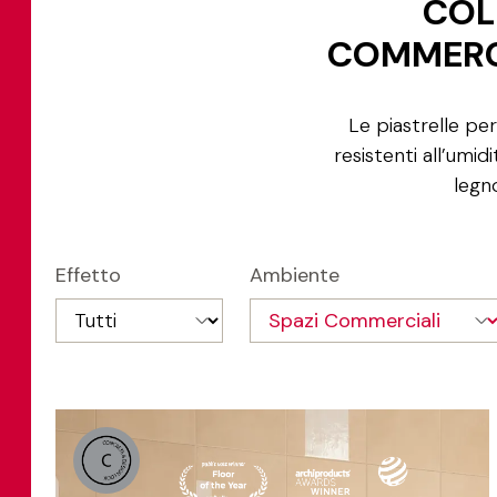
COLL
COMMERCI
Le piastrelle pe
resistenti all’umid
legn
Effetto
Ambiente