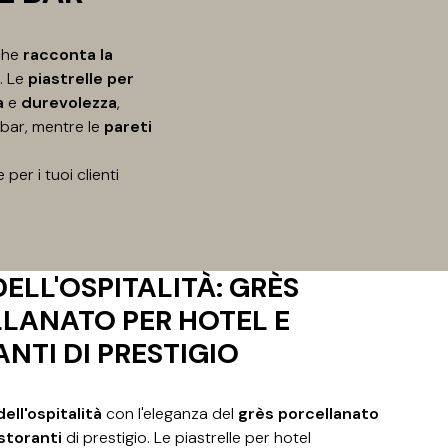
che
racconta la
i. Le
piastrelle per
a
e
durevolezza
,
 bar, mentre le
pareti
per i tuoi clienti
DELL'OSPITALITÀ: GRÈS
LANATO PER HOTEL E
NTI DI PRESTIGIO
dell'ospitalità
con l'eleganza del
grès porcellanato
istoranti
di prestigio. Le piastrelle per hotel