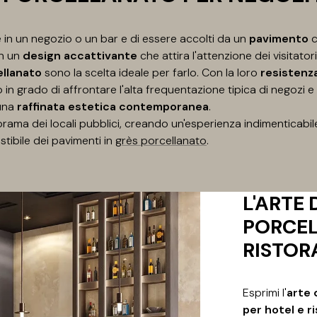
 in un negozio o un bar e di essere accolti da un
pavimento
on un
design accattivante
che attira l'attenzione dei visitator
ellanato
sono la scelta ideale per farlo. Con la loro
resistenz
in grado di affrontare l'alta frequentazione tipica di negozi e
una
raffinata estetica contemporanea
.
rama dei locali pubblici, creando un'esperienza indimenticabile 
istibile dei pavimenti in
grès porcellanato
.
L'ARTE 
PORCEL
RISTORA
Esprimi l'
arte 
per hotel e r