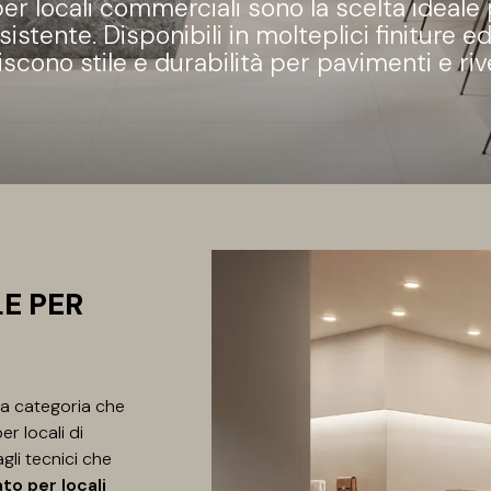
 per locali commerciali sono la scelta ideal
istente. Disponibili in molteplici finiture ed
iscono stile e durabilità per pavimenti e riv
E PER
a categoria che
er locali di
gli tecnici che
to per locali