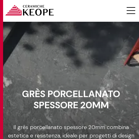
Effetto
Ambiente
PROGETTI
Colore
GRÈS PORCELLANATO
Formato
SPESSORE 20MM
MAGAZINE
Spessore
20 mm
Il grès porcellanato spessore 20mm combina
EVENTI
estetica e resistenza, ideale per progetti di design