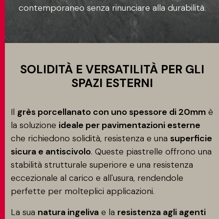
contemporaneo senza rinunciare alla durabilità.
Applicazione
CONTATTI
MATCH APP
SOLIDITÀ E VERSATILITÀ PER GLI
SPAZI ESTERNI
CERCA
Il
grès porcellanato con uno spessore di 20mm
è
la soluzione
ideale per pavimentazioni esterne
che richiedono solidità, resistenza e una
superficie
AREA RISERVATA
sicura e antiscivolo
. Queste piastrelle offrono una
stabilità strutturale superiore e una resistenza
eccezionale al carico e all'usura, rendendole
perfette per molteplici applicazioni.
La sua
natura ingeliva
e la
resistenza agli agenti