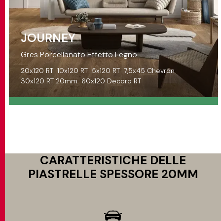
JOURNEY
Gres Porcellanato Effetto Legno
20x120 RT
10x120 RT
5x120 RT
7,5x45 Chevron
30x120 RT 20mm
60x120 Decoro RT
CARATTERISTICHE DELLE
PIASTRELLE SPESSORE 20MM