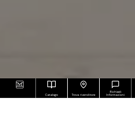
Richiedi
Catalogo
Trova rivenditore
Informazioni
NOBLE SURFACES
Versilia segna un nuovo capitolo nella tradizione dei
marmi di Carrara, elevando il gres porcellanato