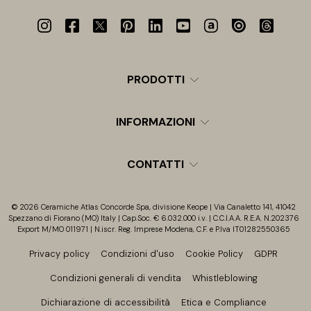
PRODOTTI
INFORMAZIONI
CONTATTI
© 2026 Ceramiche Atlas Concorde Spa, divisione Keope | Via Canaletto 141, 41042
Spezzano di Fiorano (MO) Italy | Cap.Soc. € 6.032.000 i.v. | C.C.I.A.A. R.E.A. N.202376
Export M/MO 011971 | N.iscr. Reg. Imprese Modena, C.F. e P.Iva IT01282550365
Privacy policy
Condizioni d'uso
Cookie Policy
GDPR
Condizioni generali di vendita
Whistleblowing
Dichiarazione di accessibilità
Etica e Compliance