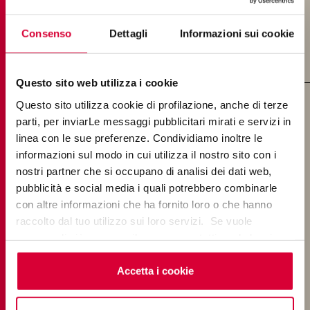
Consenso
Dettagli
Informazioni sui cookie
SCOPRI DI PIÙ
Questo sito web utilizza i cookie
Questo sito utilizza cookie di profilazione, anche di terze
SYNTHETIC ARCHITECTURE
parti, per inviarLe messaggi pubblicitari mirati e servizi in
linea con le sue preferenze. Condividiamo inoltre le
informazioni sul modo in cui utilizza il nostro sito con i
nostri partner che si occupano di analisi dei dati web,
pubblicità e social media i quali potrebbero combinarle
con altre informazioni che ha fornito loro o che hanno
raccolto dal tuo utilizzo sui loro servizi. Se vuole
saperne di più o negare il consenso a tutti o ad alcuni
cookie
clicchi qui
. Il consenso può essere espresso
cliccando sul tasto “Accetta i cookie”. Se non vuole i
Accetta i cookie
cookie di profilazione può negare il consenso sul tasto
“Rifiuta".