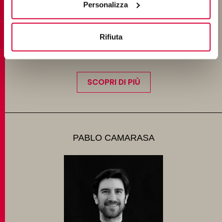
Personalizza
IL LINGUAGGIO SILENZIOSO DEI MATERIALI:
DARE FORMA A SPAZIO, EMOZIONI E
Rifiuta
CONNESSIONI IN ARCHITETTURA
SCOPRI DI PIÙ
PABLO CAMARASA