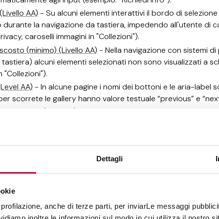
 (Livello AA)
- Su alcuni elementi interattivi il bordo di selezion
o durante la navigazione da tastiera, impedendo all'utente di c
rivacy, caroselli immagini in "Collezioni").
scosto (minimo) (Livello AA)
- Nella navigazione con sistemi d
a tastiera) alcuni elementi selezionati non sono visualizzati a 
 "Collezioni").
 (Level AA)
- In alcune pagine i nomi dei bottoni e le aria-label s
er scorrete le gallery hanno valore testuale “previous” e “next
 degli errori (Livello A)
- Quando si verificano errori nell'invio d
 della presenza di errori (esempi: modale "Newsletter", modale 
er gli errori (Livello AA)
- Quando vengono rilevati errori in 
i su come correggerli (esempio: modulo “Richiedi info”).
Dettagli
ato (Livello AA)
- Quando i contenuti della pagina cambiano i
, il sistema non avvisa l'utente del cambiamento (esempio: filtri "Pr
ookie
alore (Livello A)
- Alcuni componenti complessi non sono desc
profilazione, anche di terze parti, per inviarLe messaggi pubblicita
me, le mappe interattive e i pulsanti grafici mancano di attributi
diamo inoltre le informazioni sul modo in cui utilizza il nostro sit