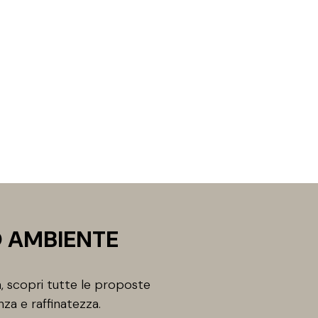
O AMBIENTE
, scopri tutte le proposte
nza e raffinatezza.