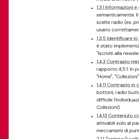
1.3.1 Informazioni e 
semanticamente. In
scelte radio (es. p
usano correttamente
1.3.5 Identificare l
è stato implementa
"Iscriviti alla newsl
1.4.3 Contrasto min
rapporto 4,5:1. In pa
"Home", "Collezioni"
1.4.11 Contrasto in 
bottoni, radio but
difficile l'individu
Collezioni).
1.4.13 Contenuto c
attivabili solo al 
meccanismi di pun
2.1.1 Tastiera (Livell