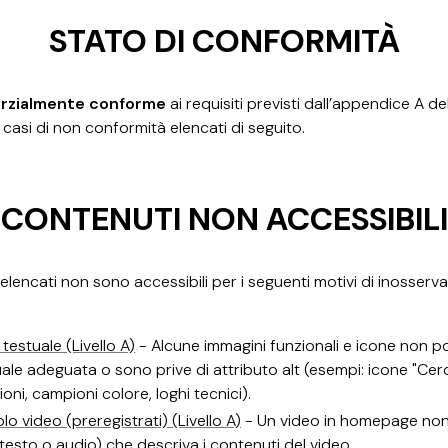
STATO DI CONFORMITÀ
rzialmente conforme
ai requisiti previsti dall’appendice A d
 casi di non conformità elencati di seguito.
CONTENUTI NON ACCESSIBILI
 elencati non sono accessibili per i seguenti motivi di inosserv
testuale (Livello A)
- Alcune immagini funzionali e icone non 
uale adeguata o sono prive di attributo alt (esempi: icone "Cer
zioni, campioni colore, loghi tecnici).
olo video (preregistrati) (Livello A)
- Un video in homepage non 
testo o audio) che descriva i contenuti del video.