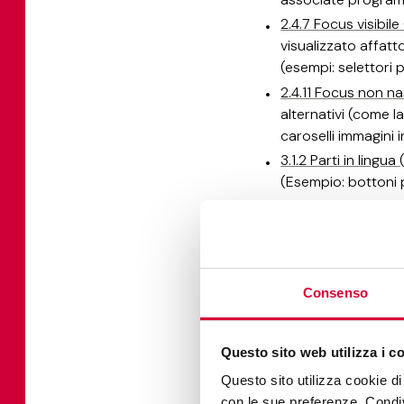
2.4.7 Focus visibile
visualizzato affatt
(esempi: selettori p
2.4.11 Focus non na
alternativi (come l
caroselli immagini in
3.1.2 Parti in lingua
(Esempio: bottoni p
3.3.1 Identificazione
non avvisa l'utente
3.3.3 Suggerimenti p
forniti suggeriment
Consenso
4.1.3 Messaggi di st
applicazione filtri)
Effetti, Formati”).
Questo sito web utilizza i c
4.1.2 Nome, Ruolo, V
Questo sito utilizza cookie di 
nel codice. Gli ifra
con le sue preferenze. Condivi