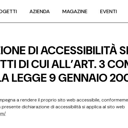
OGETTI
AZIENDA
MAGAZINE
EVENTI
IONE DI ACCESSIBILITÀ 
TTI DI CUI ALL’ART. 3 C
A LEGGE 9 GENNAIO 200
mpegna a rendere il proprio sito web accessibile, conformemen
 presente dichiarazione di accessibilità si applica al sito web
om/