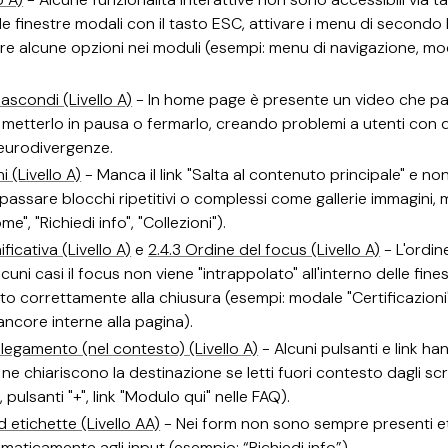
le finestre modali con il tasto ESC, attivare i menu di secondo l
are alcune opzioni nei moduli (esempi: menu di navigazione, mo
nascondi (Livello A)
- In home page è presente un video che p
 metterlo in pausa o fermarlo, creando problemi a utenti con d
neurodivergenze.
i (Livello A)
- Manca il link "Salta al contenuto principale" e n
assare blocchi ripetitivi o complessi come gallerie immagini, 
e", "Richiedi info", "Collezioni").
ficativa (Livello A)
e
2.4.3 Ordine del focus (Livello A)
- L'ordin
lcuni casi il focus non viene "intrappolato" all'interno delle fin
ato correttamente alla chiusura (esempi: modale "Certificazioni
ancore interne alla pagina).
legamento (nel contesto) (Livello A)
- Alcuni pulsanti e link ha
ne chiariscono la destinazione se letti fuori contesto dagli sc
, pulsanti "+", link "Modulo qui" nelle FAQ).
d etichette (Livello AA)
- Nei form non sono sempre presenti et
aticamente agli input (esempio: “Richiedi info”).