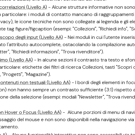
correlazioni (Livello A)
- Alcune strutture informative non sono
 particolare: i moduli di contatto mancano di raggruppamenti 
rivacy), le icone tecniche non sono collegate ai legenda e gli e
 tag figure/figcaption (esempi: "Collezioni", "Richiedi info", 
o scopo degli input (Livello AA)
- Nei moduli in cui l'utente inser
to l'attributo autocomplete, ostacolando la compilazione au
etter", "Richiedi informazioni", "Trova rivenditore").
imo (Livello AA)
- In alcune sezioni il contrasto tra testo e sfon
rticolare: etichette dei filtri di ricerca Collezioni, tasti "Scopri 
, "Progetti", "Magazine").
contenuti non testuali (Livello AA)
- I bordi degli elementi in fo
ton) non hanno sempre un contrasto sufficiente (3:1) rispetto
azione della selezione (esempi: modali "Newsletter", "Trova rivendito
on Hover o Focus (Livello AA)
- Alcune porzioni di menu di nav
passaggio del mouse e non sono disponibili nella navigazione via 
tamento.
o A)
- Alcune funzionalità interattive non sono accessibili via ta