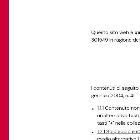
Questo sito web è
pa
301549 in ragione dei
I contenuti di seguito
gennaio 2004, n. 4:
1.1.1 Contenuto non 
un'alternativa test
tasti "+" nelle colle
1.2.1 Solo audio e s
media alternativo (