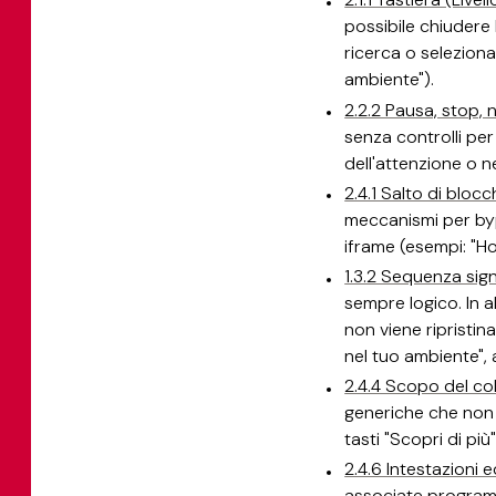
possibile chiudere 
ricerca o selezion
ambiente").
2.2.2 Pausa, stop, 
senza controlli per
dell'attenzione o 
2.4.1 Salto di blocch
meccanismi per byp
iframe (esempi: "Hom
1.3.2 Sequenza signi
sempre logico. In a
non viene ripristin
nel tuo ambiente", 
2.4.4 Scopo del col
generiche che non 
tasti "Scopri di più"
2.4.6 Intestazioni e
associate programm