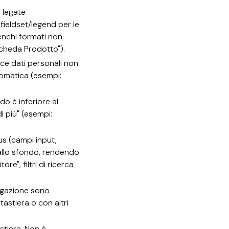
 legate
fieldset/legend per le
lenchi formati non
"Scheda Prodotto").
isce dati personali non
tomatica (esempi:
do è inferiore al
di più" (esempi:
cus (campi input,
 allo sfondo, rendendo
re", filtri di ricerca
igazione sono
tastiera o con altri
stiera. Non è