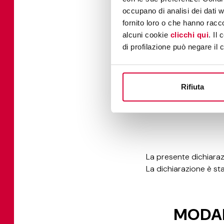
simulatore "Prova 
occupano di analisi dei dati 
Documenti non web:
fornito loro o che hanno racco
accessibilità in ba
alcuni cookie
clicchi qui
. Il
di profilazione può negare il 
Non sono attualmente 
specifiche per la riso
Rifiuta
RED
La presente dichiaraz
La dichiarazione è st
MODAL