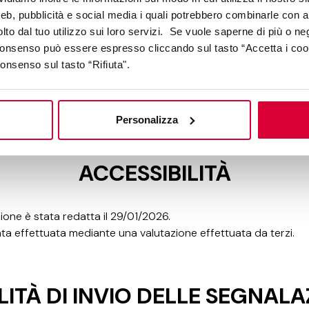
nel tuo ambiente", Google Maps, tasti chiusura modali).
web, pubblicità e social media i quali potrebbero combinarle con a
 diversi documenti PDF presenti nel sito non soddisfano piena
lto dal tuo utilizzo sui loro servizi. Se vuole saperne di più o ne
se allo standard PDF/UA (ISO 14289) .
 consenso può essere espresso cliccando sul tasto “Accetta i coo
consenso sul tasto “Rifiuta".
predisposte alternative accessibili in quanto ci si impegna ad
luzione delle problematiche riscontrate.
Personalizza
AZIONE DELLA DICHIARAZION
ACCESSIBILITÀ
ione è stata redatta il 29/01/2026.
ata effettuata mediante una valutazione effettuata da terzi.
ITÀ DI INVIO DELLE SEGNALAZ