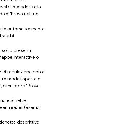
ivello, accedere alla
dale "Prova nel tuo
arte automaticamente
isturbi
on sono presenti
mappe interattive o
e di tabulazione non è
estre modali aperte o
", simulatore "Prova
nno etichette
reen reader (esempi:
ichette descrittive