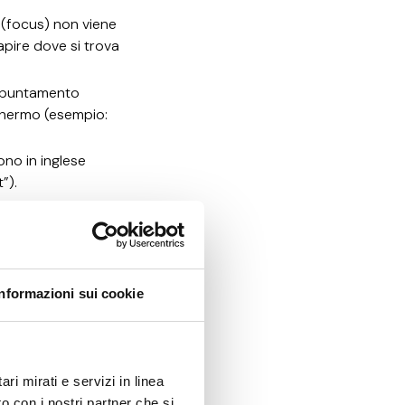
e (focus) non viene
apire dove si trova
i puntamento
schermo (esempio:
ono in inglese
”).
i un modulo il sistema
“Trova rivenditore”).
un form non vengono
Informazioni sui cookie
n modo asincrono (es.
ogetti", filtri “Colori,
ritti correttamente
ri mirati e servizi in linea
 descrittivi (esempi:
o con i nostri partner che si