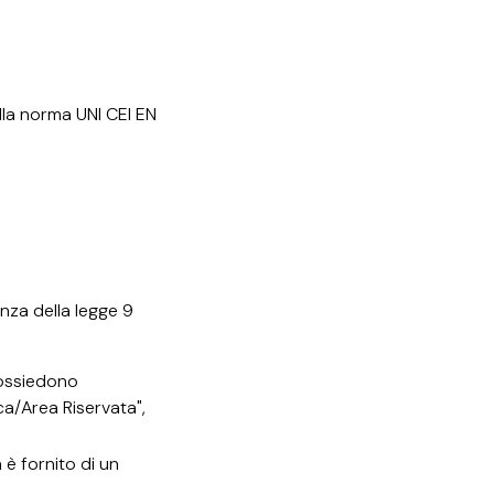
ella norma UNI CEI EN
anza della legge 9
possiedono
ca/Area Riservata",
è fornito di un