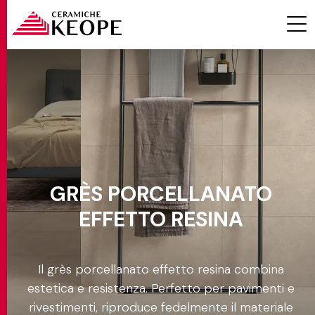
Effetto
Resina
PROGETTI
Ambiente
GRÈS PORCELLANATO
Colore
EFFETTO RESINA
Formato
MAGAZINE
Il grès porcellanato effetto resina combina
Spessore
estetica e resistenza. Perfetto per pavimenti e
EVENTI
rivestimenti, riproduce fedelmente il materiale