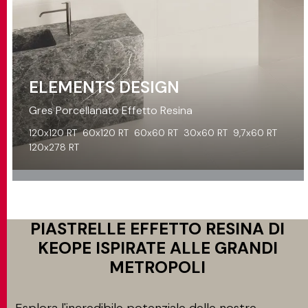
ELEMENTS DESIGN
Gres Porcellanato Effetto Resina
120x120 RT
60x120 RT
60x60 RT
30x60 RT
9,7x60 RT
120x278 RT
PIASTRELLE EFFETTO RESINA DI
KEOPE ISPIRATE ALLE GRANDI
METROPOLI