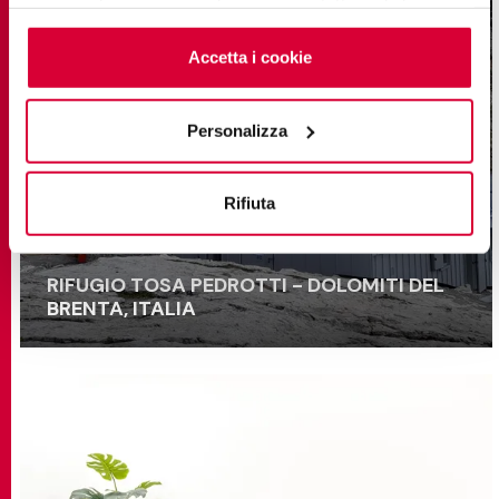
saperne di più o negare il consenso a tutti o ad alcuni
cookie
clicchi qui
. Il consenso può essere espresso
cliccando sul tasto “Accetta i cookie”. Se non vuole i
Accetta i cookie
cookie di profilazione può negare il consenso sul tasto
“Rifiuta".
Personalizza
Rifiuta
RIFUGIO TOSA PEDROTTI - DOLOMITI DEL
BRENTA, ITALIA