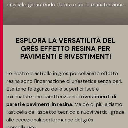
originale, garantendo durata e facile manutenzione.
Applicazione
CONTATTI
MATCH APP
ESPLORA LA VERSATILITÀ DEL
GRÈS EFFETTO RESINA PER
PAVIMENTI E RIVESTIMENTI
CERCA
Le nostre piastrelle in grès porcellanato effetto
resina sono l'incarnazione di un'estetica senza pari.
AREA RISERVATA
Esaltano l'eleganza delle superfici lisce e
minimaliste che caratterizzano i
rivestimenti di
pareti e pavimenti in resina
. Ma c'è di più: alziamo
l'asticella dell'aspetto tecnico a nuovi vertici, grazie
alle eccezionali performance del grès
porcellanato.