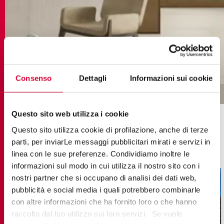
Consenso
Dettagli
Informazioni sui cookie
PROGETTI REALIZZATI CON GRÈS
Questo sito web utilizza i cookie
PORCELLANATO EFFETTO
Questo sito utilizza cookie di profilazione, anche di terze
RESINA
parti, per inviarLe messaggi pubblicitari mirati e servizi in
linea con le sue preferenze. Condividiamo inoltre le
informazioni sul modo in cui utilizza il nostro sito con i
nostri partner che si occupano di analisi dei dati web,
pubblicità e social media i quali potrebbero combinarle
con altre informazioni che ha fornito loro o che hanno
raccolto dal tuo utilizzo sui loro servizi. Se vuole