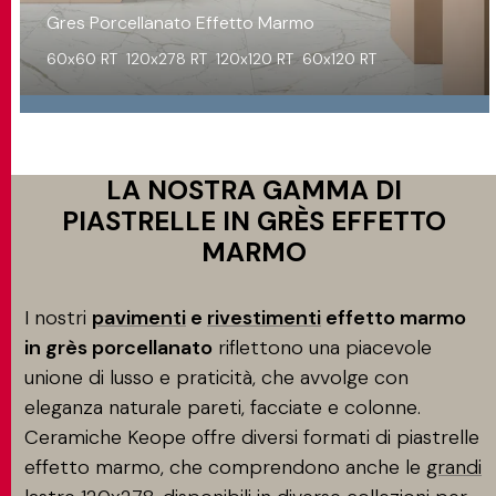
Gres Porcellanato Effetto Marmo
60x60 RT
120x278 RT
120x120 RT
60x120 RT
LA NOSTRA GAMMA DI
PIASTRELLE IN GRÈS EFFETTO
MARMO
I nostri
pavimenti
e
rivestimenti
effetto marmo
in grès porcellanato
riflettono una piacevole
unione di lusso e praticità, che avvolge con
eleganza naturale pareti, facciate e colonne.
Ceramiche Keope offre diversi formati di piastrelle
effetto marmo, che comprendono anche le
grandi