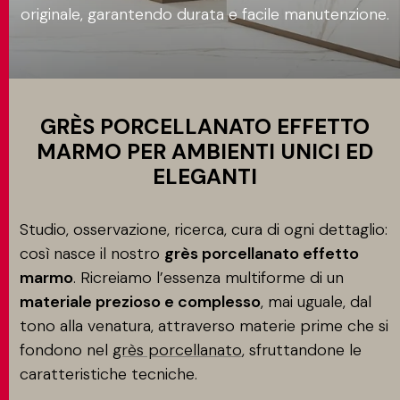
originale, garantendo durata e facile manutenzione.
Applicazione
CONTATTI
MATCH APP
GRÈS PORCELLANATO EFFETTO
MARMO PER AMBIENTI UNICI ED
ELEGANTI
CERCA
Studio,
osservazione, ricerca, cura di ogni dettaglio:
così nasce il nostro
grès porcellanato effetto
AREA RISERVATA
marmo
. Ricreiamo l’essenza multiforme di un
materiale prezioso e complesso
, mai uguale, dal
tono alla venatura, attraverso materie prime che si
fondono nel
grès porcellanato
, sfruttandone le
caratteristiche tecniche.