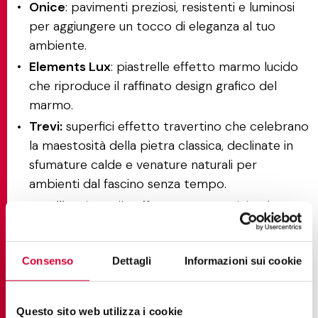
Onice
: pavimenti preziosi, resistenti e luminosi
per aggiungere un tocco di eleganza al tuo
ambiente.
Elements Lux
: piastrelle effetto marmo lucido
che riproduce il raffinato design grafico del
marmo.
Trevi:
superfici effetto travertino che celebrano
la maestosità della pietra classica, declinate in
sfumature calde e venature naturali per
ambienti dal fascino senza tempo.
Versilia
: piastrelle effetto marmo grigio che
reinterpretano con eleganza i marmi Bardiglio,
Breccia e Blue San Nicola, disponibili in finiture
Consenso
Dettagli
Informazioni sui cookie
matt, lappata e silky.
Desideri vedere come le nostre collezioni di grès
porcellanato effetto marmo si adattano al tuo
Questo sito web utilizza i cookie