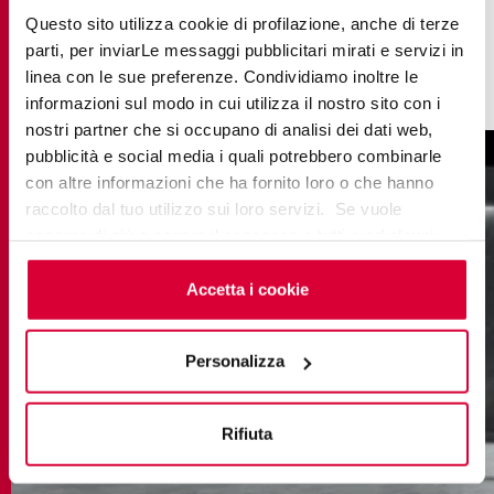
ambiente? Prova
Match App
per sperimentare e
Questo sito utilizza cookie di profilazione, anche di terze
visualizzare numerosi abbinamenti e creare il tuo
parti, per inviarLe messaggi pubblicitari mirati e servizi in
linea con le sue preferenze. Condividiamo inoltre le
stile unico.
informazioni sul modo in cui utilizza il nostro sito con i
nostri partner che si occupano di analisi dei dati web,
pubblicità e social media i quali potrebbero combinarle
con altre informazioni che ha fornito loro o che hanno
raccolto dal tuo utilizzo sui loro servizi. Se vuole
saperne di più o negare il consenso a tutti o ad alcuni
cookie
clicchi qui
. Il consenso può essere espresso
cliccando sul tasto “Accetta i cookie”. Se non vuole i
Accetta i cookie
cookie di profilazione può negare il consenso sul tasto
“Rifiuta".
Personalizza
Rifiuta