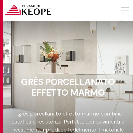
Effetto
Marmo
PROGETTI
Ambiente
GRÈS PORCELLANATO
Colore
EFFETTO MARMO
Formato
MAGAZINE
Il grès porcellanato effetto marmo combina
Spessore
estetica e resistenza. Perfetto per pavimenti e
EVENTI
rivestimenti, riproduce fedelmente il materiale