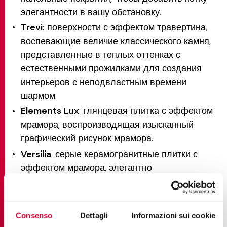
элегантности в вашу обстановку.
Trevi:
поверхности с эффектом травертина,
воспевающие величие классического камня,
представленные в теплых оттенках с
естественными прожилками для создания
интерьеров с неподвластным времени
шармом.
Elements Lux
: глянцевая плитка с эффектом
мрамора, воспроизводящая изысканный
графический рисунок мрамора.
Versilia
: серые керамогранитные плитки с
эффектом мрамора, элегантно
переосмысляющие мраморы Bardiglio, Breccia
и Blue San Nicola, доступны в отделках
матовая, лаппатированная и silky.
Consenso
Dettagli
Informazioni sui cookie