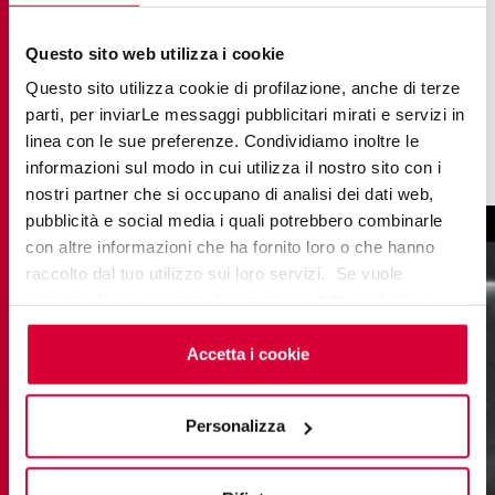
Хотите увидеть, как наши коллекции
керамогранита с эффектом мрамора подходят к
Questo sito web utilizza i cookie
вашей обстановке? Попробуйте приложение
Questo sito utilizza cookie di profilazione, anche di terze
Match App
, чтобы поэкспериментировать,
parti, per inviarLe messaggi pubblicitari mirati e servizi in
просмотреть множество сочетаний и найти свой
linea con le sue preferenze. Condividiamo inoltre le
уникальный стиль.
informazioni sul modo in cui utilizza il nostro sito con i
nostri partner che si occupano di analisi dei dati web,
pubblicità e social media i quali potrebbero combinarle
con altre informazioni che ha fornito loro o che hanno
raccolto dal tuo utilizzo sui loro servizi. Se vuole
saperne di più o negare il consenso a tutti o ad alcuni
cookie
clicchi qui
. Il consenso può essere espresso
cliccando sul tasto “Accetta i cookie”. Se non vuole i
Accetta i cookie
cookie di profilazione può negare il consenso sul tasto
“Rifiuta".
Personalizza