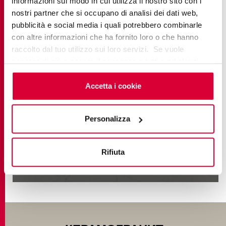
informazioni sul modo in cui utilizza il nostro sito con i
nostri partner che si occupano di analisi dei dati web,
pubblicità e social media i quali potrebbero combinarle
con altre informazioni che ha fornito loro o che hanno
raccolto dal tuo utilizzo sui loro servizi. Se vuole
saperne di più o negare il consenso a tutti o ad alcuni
cookie
clicchi qui
. Il consenso può essere espresso
ELEMENTS LUX
cliccando sul tasto “Accetta i cookie”. Se non vuole i
Accetta i cookie
cookie di profilazione può negare il consenso sul tasto
Classic Marble
“Rifiuta".
Personalizza
УЗНАТЬ БОЛЬШЕ
Rifiuta