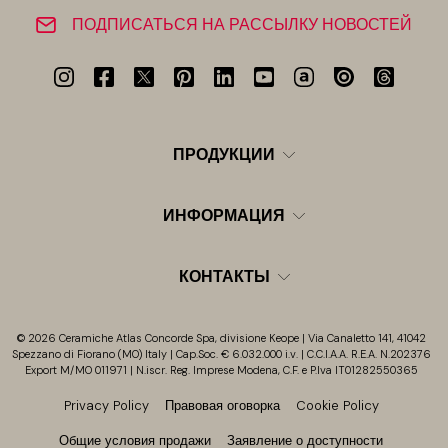
ПОДПИСАТЬСЯ НА РАССЫЛКУ НОВОСТЕЙ
ПРОДУКЦИИ
ИНФОРМАЦИЯ
КОНТАКТЫ
© 2026 Ceramiche Atlas Concorde Spa, divisione Keope | Via Canaletto 141, 41042
Spezzano di Fiorano (MO) Italy | Cap.Soc. € 6.032.000 i.v. | C.C.I.A.A. R.E.A. N.202376
Export M/MO 011971 | N.iscr. Reg. Imprese Modena, C.F. e P.Iva IT01282550365
Privacy Policy
Правовая оговорка
Cookie Policy
Общие условия продажи
Заявление о доступности