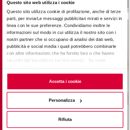
Questo sito web utilizza i cookie
Questo sito utilizza cookie di profilazione, anche di terze
parti, per inviarLe messaggi pubblicitari mirati e servizi in
linea con le sue preferenze. Condividiamo inoltre le
informazioni sul modo in cui utilizza il nostro sito con i
nostri partner che si occupano di analisi dei dati web,
pubblicità e social media i quali potrebbero combinarle
con altre informazioni che ha fornito loro o che hanno
raccolto dal tuo utilizzo sui loro servizi. Se vuole
saperne di più o negare il consenso a tutti o ad alcuni
cookie
clicchi qui
. Il consenso può essere espresso
cliccando sul tasto “Accetta i cookie”. Se non vuole i
Accetta i cookie
cookie di profilazione può negare il consenso sul tasto
“Rifiuta".
Personalizza
DISTRICT
Керамогранит с эффектом Цемента
Rifiuta
120x120 RT
60x120 RT
80x80 RT
60x60 RT
30x60 RT
80x80 RT 20mm
120x278 RT