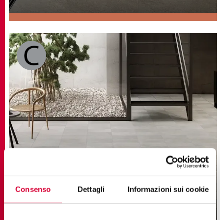
STREET
Consenso
Dettagli
Informazioni sui cookie
Керамогранит с эффектом Цемента
22,5x45,3