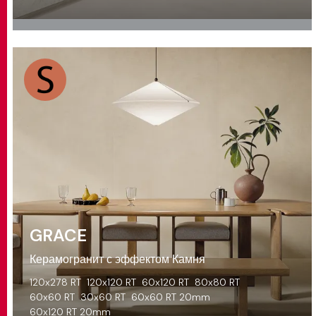
GRACE
Керамогранит с эффектом Камня
120x278 RT
120x120 RT
60x120 RT
80x80 RT
60x60 RT
30x60 RT
60x60 RT 20mm
60x120 RT 20mm