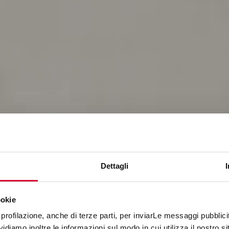
Dettagli
ookie
MOOV UP
profilazione, anche di terze parti, per inviarLe messaggi pubblicita
diamo inoltre le informazioni sul modo in cui utilizza il nostro sit