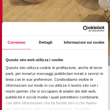
Consenso
Dettagli
Informazioni sui cookie
journey honey
Questo sito web utilizza i cookie
КЕРАМОГРАНИТ ПОД ДЕРЕВО В
Questo sito utilizza cookie di profilazione, anche di terze
parti, per inviarLe messaggi pubblicitari mirati e servizi in
ПОНИМАНИИ KEOPE
linea con le sue preferenze. Condividiamo inoltre le
informazioni sul modo in cui utilizza il nostro sito con i
Керамогранит под дерево – это ода
nostri partner che si occupano di analisi dei dati web,
естественной красоте натурального дерева, при
pubblicità e social media i quali potrebbero combinarle
con altre informazioni che ha fornito loro o che hanno
этом его технические характеристики на порядок
raccolto dal tuo utilizzo sui loro servizi. Se vuole