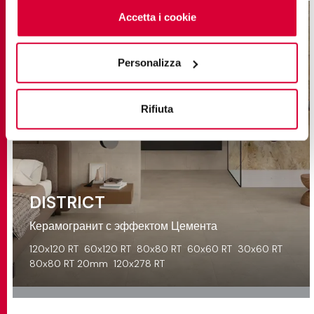
cliccando sul tasto “Accetta i cookie”. Se non vuole i
Accetta i cookie
cookie di profilazione può negare il consenso sul tasto
“Rifiuta".
Personalizza
Rifiuta
DISTRICT
Керамогранит с эффектом Цемента
120x120 RT
60x120 RT
80x80 RT
60x60 RT
30x60 RT
80x80 RT 20mm
120x278 RT