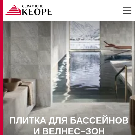
Эффектом
Помещения
ПРОЕКТЫ
Бассейнов и велнес-зон
Цвет
Размеры
MAGAZINE
ПЛИТКА ДЛЯ БАССЕЙНОВ
Толщины
КОНТАКТЫ
И ВЕЛНЕС-ЗОН