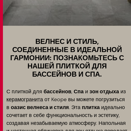
Использование
MATCH APP
ПОИСК
ВЕЛНЕС И СТИЛЬ,
СОЕДИНЕННЫЕ В ИДЕАЛЬНОЙ
ГАРМОНИИ: ПОЗНАКОМЬТЕСЬ С
ЗАПРЕТНАЯ ЗОНА
НАШЕЙ ПЛИТКОЙ ДЛЯ
БАССЕЙНОВ И СПА.
С плиткой для
бассейнов
,
Спа
и
зон отдыха
из
керамогранита
от Keope вы можете погрузиться
в
оазис велнеса и стиля
. Эта
плитка
идеально
сочетает в себе функциональность и эстетику,
создавая незабываемую атмосферу. Напольная