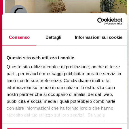
Consenso
Dettagli
Informazioni sui cookie
Questo sito web utilizza i cookie
Questo sito utilizza cookie di profilazione, anche di terze
parti, per inviarLe messaggi pubblicitari mirati e servizi in
linea con le sue preferenze. Condividiamo inoltre le
STREET
informazioni sul modo in cui utilizza il nostro sito con i
nostri partner che si occupano di analisi dei dati web,
Керамогранит с эффектом Цемента
pubblicità e social media i quali potrebbero combinarle
con altre informazioni che ha fornito loro o che hanno
22,5x45,3
raccolto dal tuo utilizzo sui loro servizi. Se vuole
saperne di più o negare il consenso a tutti o ad alcuni
cookie
clicchi qui
. Il consenso può essere espresso