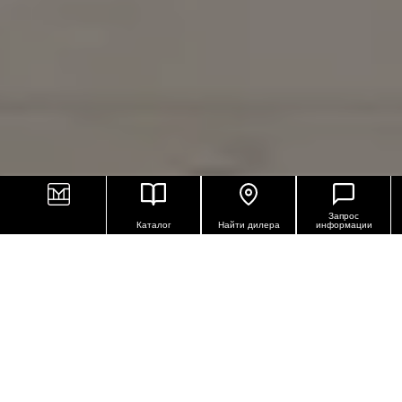
Запрос
Каталог
Найти дилера
информации
NOBLE SURFACES
Versilia открывает новую главу в истории
каррарского мрамора, поднимая керамогранит
под мрамор на невиданные ранее высоты
роскоши и изысканности. Эта коллекция началась