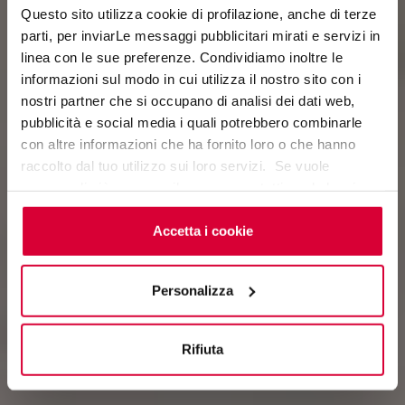
Questo sito utilizza cookie di profilazione, anche di terze
parti, per inviarLe messaggi pubblicitari mirati e servizi in
linea con le sue preferenze. Condividiamo inoltre le
VERSILIA
informazioni sul modo in cui utilizza il nostro sito con i
nostri partner che si occupano di analisi dei dati web,
Noble Surfaces
pubblicità e social media i quali potrebbero combinarle
con altre informazioni che ha fornito loro o che hanno
raccolto dal tuo utilizzo sui loro servizi. Se vuole
saperne di più o negare il consenso a tutti o ad alcuni
cookie
clicchi qui
. Il consenso può essere espresso
cliccando sul tasto “Accetta i cookie”. Se non vuole i
Accetta i cookie
cookie di profilazione può negare il consenso sul tasto
“Rifiuta".
Personalizza
Rifiuta