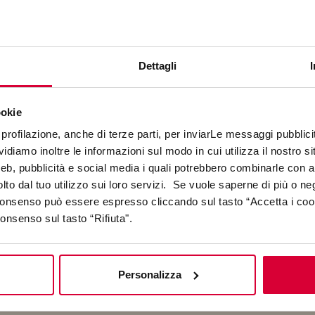
Dettagli
ookie
profilazione, anche di terze parti, per inviarLe messaggi pubblicita
diamo inoltre le informazioni sul modo in cui utilizza il nostro sit
web, pubblicità e social media i quali potrebbero combinarle con a
lto dal tuo utilizzo sui loro servizi. Se vuole saperne di più o ne
 consenso può essere espresso cliccando sul tasto “Accetta i coo
consenso sul tasto “Rifiuta".
SICILIA'S RESIDENCE -
CATANIA, ITALY
Personalizza