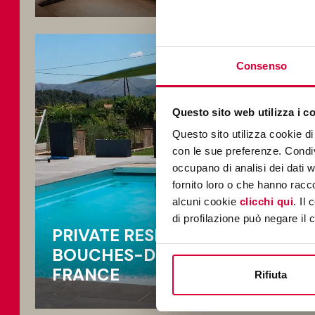
Consenso
Questo sito web utilizza i c
Questo sito utilizza cookie di 
con le sue preferenze. Condivi
occupano di analisi dei dati 
fornito loro o che hanno racco
alcuni cookie
clicchi qui
. Il
di profilazione può negare il 
PRIVATE RESIDENCE -
BOUCHES-DU-RHÔNE,
FRANCE
Rifiuta