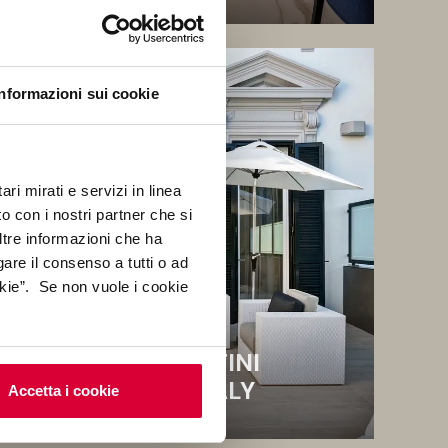
Informazioni sui cookie
ri mirati e servizi in linea
o con i nostri partner che si
ltre informazioni che ha
gare il consenso a tutti o ad
kie”. Se non vuole i cookie
HOTEL MONTECATINI
PALACE ***** - ITALY
Accetta i cookie