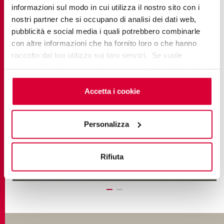
informazioni sul modo in cui utilizza il nostro sito con i
nostri partner che si occupano di analisi dei dati web,
pubblicità e social media i quali potrebbero combinarle
con altre informazioni che ha fornito loro o che hanno
raccolto dal tuo utilizzo sui loro servizi. Se vuole
saperne di più o negare il consenso a tutti o ad alcuni
cookie
clicchi qui
. Il consenso può essere espresso
OMNIA
cliccando sul tasto “Accetta i cookie”. Se non vuole i
Accetta i cookie
cookie di profilazione può negare il consenso sul tasto
STONE RHAPSODY
“Rifiuta".
Personalizza
УЗНАТЬ БОЛЬШЕ
Rifiuta