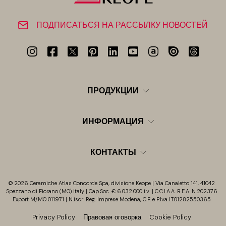
ПОДПИСАТЬСЯ НА РАССЫЛКУ НОВОСТЕЙ
ПРОДУКЦИИ
ИНФОРМАЦИЯ
КОНТАКТЫ
© 2026 Ceramiche Atlas Concorde Spa, divisione Keope | Via Canaletto 141, 41042
Spezzano di Fiorano (MO) Italy | Cap.Soc. € 6.032.000 i.v. | C.C.I.A.A. R.E.A. N.202376
Export M/MO 011971 | N.iscr. Reg. Imprese Modena, C.F. e P.Iva IT01282550365
Privacy Policy
Правовая оговорка
Cookie Policy