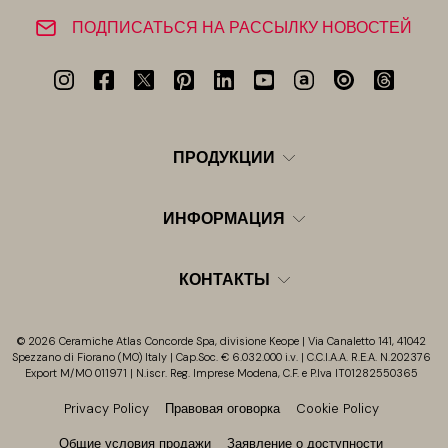
ПОДПИСАТЬСЯ НА РАССЫЛКУ НОВОСТЕЙ
ПРОДУКЦИИ
ИНФОРМАЦИЯ
КОНТАКТЫ
© 2026 Ceramiche Atlas Concorde Spa, divisione Keope | Via Canaletto 141, 41042
Spezzano di Fiorano (MO) Italy | Cap.Soc. € 6.032.000 i.v. | C.C.I.A.A. R.E.A. N.202376
Export M/MO 011971 | N.iscr. Reg. Imprese Modena, C.F. e P.Iva IT01282550365
Privacy Policy
Правовая оговорка
Cookie Policy
Общие условия продажи
Заявление о доступности