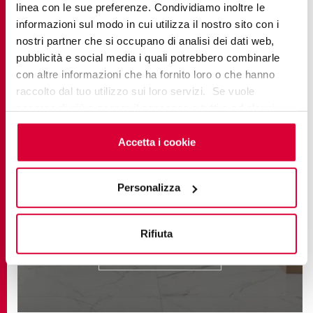
linea con le sue preferenze. Condividiamo inoltre le
informazioni sul modo in cui utilizza il nostro sito con i
nostri partner che si occupano di analisi dei dati web,
pubblicità e social media i quali potrebbero combinarle
con altre informazioni che ha fornito loro o che hanno
raccolto dal tuo utilizzo sui loro servizi. Se vuole
saperne di più o negare il consenso a tutti o ad alcuni
cookie
clicchi qui
. Il consenso può essere espresso
cliccando sul tasto “Accetta i cookie”. Se non vuole i
Accetta i cookie
cookie di profilazione può negare il consenso sul tasto
“Rifiuta".
ELEMENTS LUX
Personalizza
Classic Marble
Rifiuta
ENCUENTRA MÁS