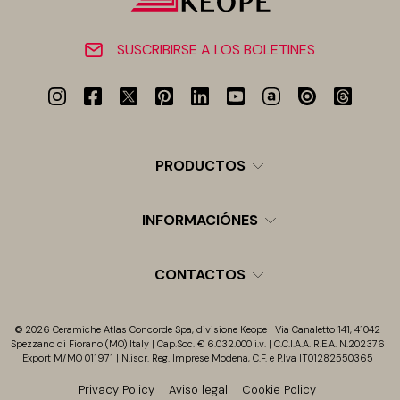
SUSCRIBIRSE A LOS BOLETINES
PRODUCTOS
INFORMACIÓNES
CONTACTOS
© 2026 Ceramiche Atlas Concorde Spa, divisione Keope | Via Canaletto 141, 41042
Spezzano di Fiorano (MO) Italy | Cap.Soc. € 6.032.000 i.v. | C.C.I.A.A. R.E.A. N.202376
Export M/MO 011971 | N.iscr. Reg. Imprese Modena, C.F. e P.Iva IT01282550365
Privacy Policy
Aviso legal
Cookie Policy