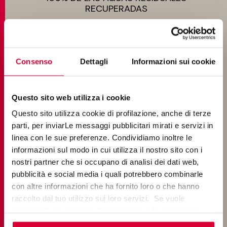
RECUPERADAS
Consenso
Dettagli
Informazioni sui cookie
PRODUCTOS CON CONTENIDO EN
MATERIAL RECICLADO
Questo sito web utilizza i cookie
Questo sito utilizza cookie di profilazione, anche di terze
parti, per inviarLe messaggi pubblicitari mirati e servizi in
linea con le sue preferenze. Condividiamo inoltre le
informazioni sul modo in cui utilizza il nostro sito con i
nostri partner che si occupano di analisi dei dati web,
100% DE LOS DESECHOS SIN COCER
pubblicità e social media i quali potrebbero combinarle
RECUPERADOS
con altre informazioni che ha fornito loro o che hanno
raccolto dal tuo utilizzo sui loro servizi. Se vuole
saperne di più o negare il consenso a tutti o ad alcuni
cookie
clicchi qui
. Il consenso può essere espresso