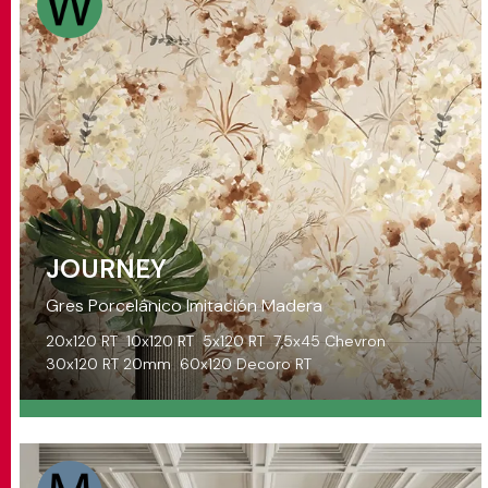
JOURNEY
Gres Porcelánico Imitación Madera
20x120 RT
10x120 RT
5x120 RT
7,5x45 Chevron
30x120 RT 20mm
60x120 Decoro RT