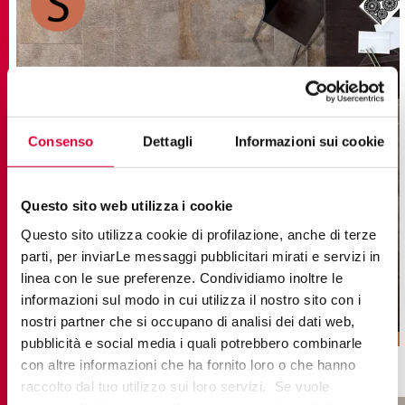
Consenso
Dettagli
Informazioni sui cookie
Questo sito web utilizza i cookie
PERCORSI SMART
Questo sito utilizza cookie di profilazione, anche di terze
Gres Porcelánico Imitación Piedra
parti, per inviarLe messaggi pubblicitari mirati e servizi in
linea con le sue preferenze. Condividiamo inoltre le
22,5x45,3
60x60 RT
30x60 RT
60x60 RT 20mm
informazioni sul modo in cui utilizza il nostro sito con i
45x90 RT 20mm
nostri partner che si occupano di analisi dei dati web,
pubblicità e social media i quali potrebbero combinarle
con altre informazioni che ha fornito loro o che hanno
raccolto dal tuo utilizzo sui loro servizi. Se vuole