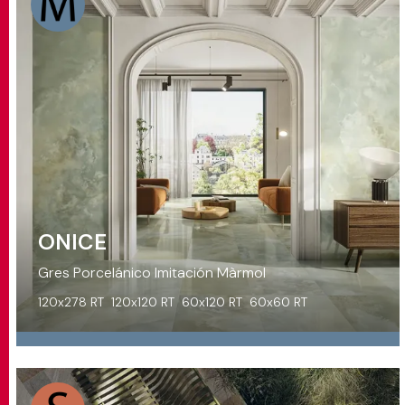
ONICE
Gres Porcelánico Imitación Màrmol
120x278 RT
120x120 RT
60x120 RT
60x60 RT