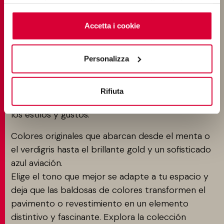
BALDOSAS DE COLORES:
saperne di più o negare il consenso a tutti o ad alcuni
EXPLORA LA VARIEDAD DE
cookie
clicchi qui
. Il consenso può essere espresso
cliccando sul tasto “Accetta i cookie”. Se non vuole i
Accetta i cookie
COLECCIONES CON TONOS
cookie di profilazione può negare il consenso sul tasto
NEUTROS O VIVOS
“Rifiuta".
Personalizza
De los
refinados tonos verdes
al
azul marino
,
pasando por la
intensidad del rojo cocido
, los
Rifiuta
colores del gres porcelánico se adaptan a todos
los estilos y gustos.
Colores originales que abarcan desde el menta o
el verdigris hasta el brillante gold y un sofisticado
azul aviación.
Elige el tono que mejor se adapte a tu espacio y
deja que las baldosas de colores transformen el
pavimento o revestimiento en un elemento
distintivo y fascinante. Explora la colección