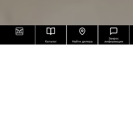
Запрос
Каталог
Найти дилера
информации
КЕРАМОГРАНИТ С ЭФФЕКТОМ
ОНИКСА
Эта линейка керамогранита с эффектом оникса
входит в широкий ассортимент плитки с
имитацией лаппатированного мрамора от Keope.
Onice – это плод инновационной технологии,
применённой в дизайне интерьера. Ценный,
прочный и лучистый камень мраморной
разновидности придает глубину помещениям