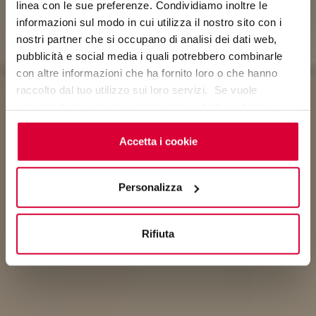
linea con le sue preferenze. Condividiamo inoltre le
ONICE
informazioni sul modo in cui utilizza il nostro sito con i
nostri partner che si occupano di analisi dei dati web,
MARBLES OF LIGHT
pubblicità e social media i quali potrebbero combinarle
con altre informazioni che ha fornito loro o che hanno
raccolto dal tuo utilizzo sui loro servizi. Se vuole
saperne di più o negare il consenso a tutti o ad alcuni
cookie
clicchi qui
. Il consenso può essere espresso
cliccando sul tasto “Accetta i cookie”. Se non vuole i
Accetta i cookie
cookie di profilazione può negare il consenso sul tasto
“Rifiuta".
Personalizza
Rifiuta