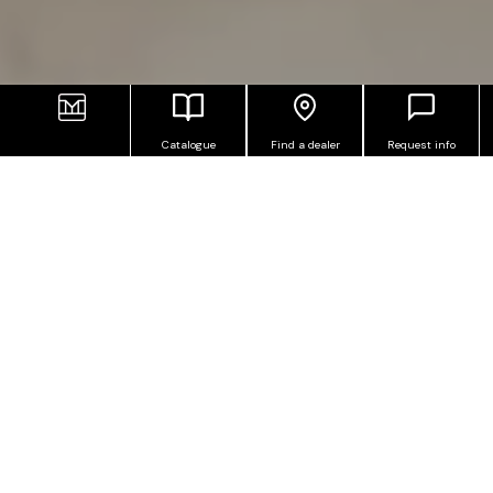
Catalogue
Find a dealer
Request info
ONYX EFFECT PORCELAIN
STONEWARE
This line of onyx-effect porcelain stoneware tiles is
part of the Ceramiche Keope’s wide range of
polished marbles. Onice is the result of
technological innovation applied to interior design.
Precious, resistant and bright, this marble stone
gives depth to settings thanks to the games of
light on reflective surfaces.