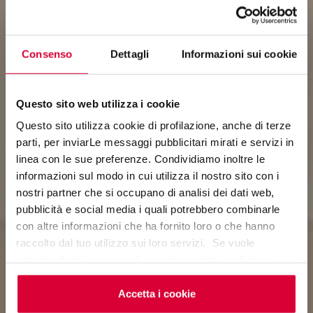
Consenso
Dettagli
Informazioni sui cookie
Questo sito web utilizza i cookie
Questo sito utilizza cookie di profilazione, anche di terze
parti, per inviarLe messaggi pubblicitari mirati e servizi in
linea con le sue preferenze. Condividiamo inoltre le
ONICE
informazioni sul modo in cui utilizza il nostro sito con i
nostri partner che si occupano di analisi dei dati web,
MARBLES OF LIGHT
pubblicità e social media i quali potrebbero combinarle
con altre informazioni che ha fornito loro o che hanno
raccolto dal tuo utilizzo sui loro servizi. Se vuole
saperne di più o negare il consenso a tutti o ad alcuni
cookie
clicchi qui
. Il consenso può essere espresso
cliccando sul tasto “Accetta i cookie”. Se non vuole i
Accetta i cookie
cookie di profilazione può negare il consenso sul tasto