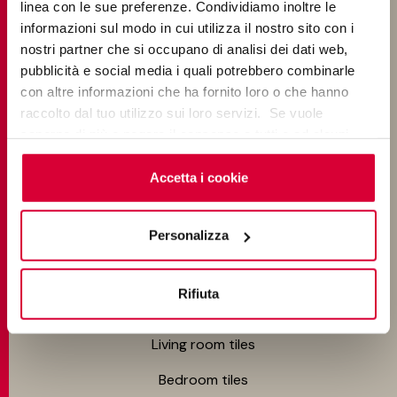
linea con le sue preferenze. Condividiamo inoltre le
Terracotta Look Tiles
informazioni sul modo in cui utilizza il nostro sito con i
nostri partner che si occupano di analisi dei dati web,
Marble look tiles
pubblicità e social media i quali potrebbero combinarle
con altre informazioni che ha fornito loro o che hanno
Wood look tiles
raccolto dal tuo utilizzo sui loro servizi. Se vuole
Concrete look tiles
saperne di più o negare il consenso a tutti o ad alcuni
cookie
clicchi qui
. Il consenso può essere espresso
Stone look tiles
cliccando sul tasto “Accetta i cookie”. Se non vuole i
Accetta i cookie
cookie di profilazione può negare il consenso sul tasto
“Rifiuta".
ENVIRONMENTS
Personalizza
Bathroom tiles
Rifiuta
Kitchen tiles
Living room tiles
Bedroom tiles