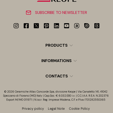
SUBSCRIBE TO NEWSLETTER
PRODUCTS
INFORMATIONS
CONTACTS
© 2026 Ceramiche Atlas Concorde Spa, divisione Keope | Via Canaletto 141, 41042
Spezzano di Fiorano (MO) Italy | Cap.Soc. € 6.032.000 i.v. | C.C.I.A.A. R.E.A. N.202376
Export M/MO 011971 | N.iscr. Reg. Imprese Modena, C.F. e P.Iva IT01282550365
Privacy policy
Legal Note
Cookie Policy