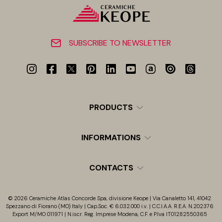
SUBSCRIBE TO NEWSLETTER
PRODUCTS
INFORMATIONS
CONTACTS
© 2026 Ceramiche Atlas Concorde Spa, divisione Keope | Via Canaletto 141, 41042
Spezzano di Fiorano (MO) Italy | Cap.Soc. € 6.032.000 i.v. | C.C.I.A.A. R.E.A. N.202376
Export M/MO 011971 | N.iscr. Reg. Imprese Modena, C.F. e P.Iva IT01282550365