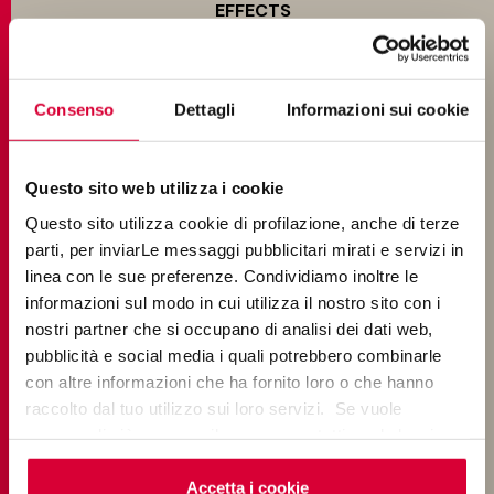
EFFECTS
Terracotta Look Tiles
Consenso
Dettagli
Informazioni sui cookie
Marble look tiles
Wood look tiles
Questo sito web utilizza i cookie
Concrete look tiles
Questo sito utilizza cookie di profilazione, anche di terze
Stone look tiles
parti, per inviarLe messaggi pubblicitari mirati e servizi in
linea con le sue preferenze. Condividiamo inoltre le
informazioni sul modo in cui utilizza il nostro sito con i
ENVIRONMENTS
nostri partner che si occupano di analisi dei dati web,
pubblicità e social media i quali potrebbero combinarle
Bathroom tiles
con altre informazioni che ha fornito loro o che hanno
raccolto dal tuo utilizzo sui loro servizi. Se vuole
Kitchen tiles
saperne di più o negare il consenso a tutti o ad alcuni
cookie
clicchi qui
. Il consenso può essere espresso
Living room tiles
cliccando sul tasto “Accetta i cookie”. Se non vuole i
Accetta i cookie