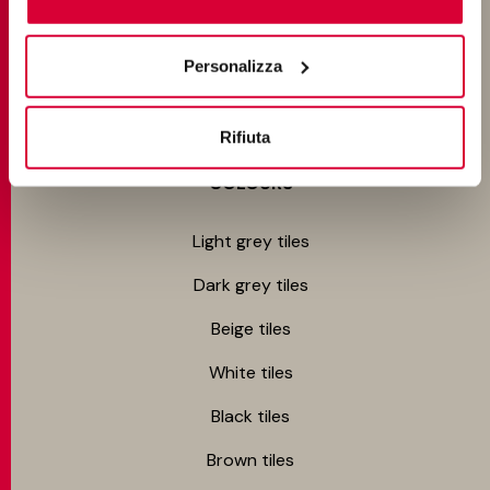
Bedroom tiles
cookie di profilazione può negare il consenso sul tasto
“Rifiuta".
Outdoor tiles
Personalizza
Swimming pool tiles
Rifiuta
COLOURS
Light grey tiles
Dark grey tiles
Beige tiles
White tiles
Black tiles
Brown tiles